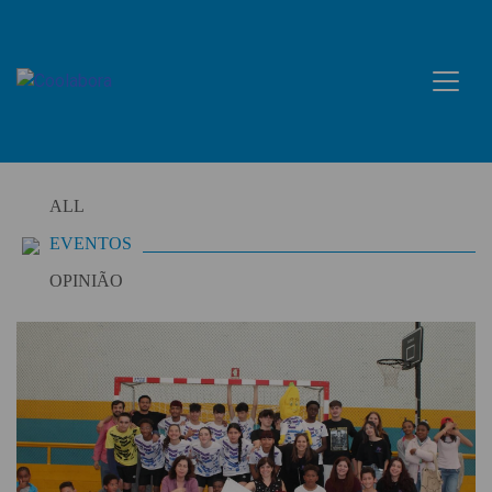
Skip
to
content
ALL
EVENTOS
OPINIÃO