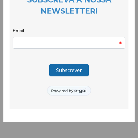
sido igualmente marcado pelo compromisso com a igualdade
de género e o fair-play.
Esta conquista representa o reconhecimento do trabalho
desenvolvido pelo Quero Ser Mais E9G na promoção de
competências pessoais, sociais e cívicas, utilizando o
desporto como ferramenta de inclusão, participação e
desenvolvimento. A presença na Final Four constitui agora uma
nova oportunidade para os/as jovens continuarem a
demonstrar o seu talento, empenho e dedicação, levando o
nome do projecto e da comunidade à fase mais importante da
competição.
O projecto Quero Ser Mais E9G é promovido pela República
Portuguesa e pelo Instituto Português do Desporto e
Juventude, I.P. e é cofinanciado pelo Pessoas 2030, Portugal
2030 e União Europeia, através do Fundo Social Europeu.