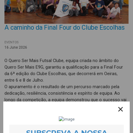
A caminho da Final Four do Clube Escolhas
EVENTOS
16 June 2026
O Quero Ser Mais Futsal Clube, equipa criada no âmbito do
Quero Ser Mais E9G, garantiu a qualificação para a Final Four
da 6ª edição do Clube Escolhas, que decorrerá em Oeiras,
entre 6 e 8 de Julho.
O apuramento é o resultado de um percurso marcado pela
dedicação, resiliência, consistência e espírito de equipa. Ao
longo da competição, a equipa demonstrou que o sucesso vai
muito além dos resultados desportivos, destacando-se pelo
compromisso com os objectivos escolares, e comunitários.
A nossa equipa está entre os três primeiros clubes com
melhores resultados escolares a nível nacional, um dos
critérios de avaliação da iniciativa. O percurso da equipa tem