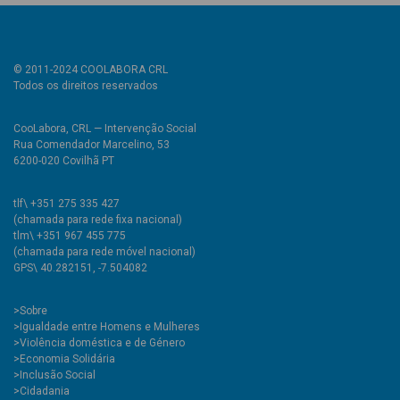
© 2011-2024 COOLABORA CRL
Todos os direitos reservados
CooLabora, CRL — Intervenção Social
Rua Comendador Marcelino, 53
6200-020 Covilhã PT
tlf\ +351 275 335 427
(chamada para rede fixa nacional)
tlm\ +351 967 455 775
(chamada para rede móvel nacional)
GPS\ 40.282151, -7.504082
>
Sobre
>Igualdade entre Homens e Mulheres
>Violência doméstica e de Género
>Economia Solidária
>Inclusão Social
>Cidadania