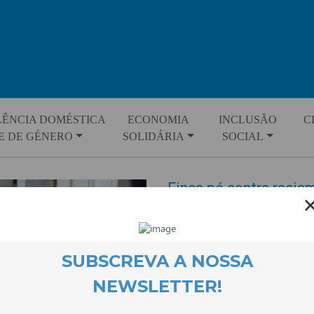
LÊNCIA DOMÉSTICA
ECONOMIA
INCLUSÃO
C
E DE GÉNERO
SOLIDÁRIA
SOCIAL
Finca pé contra racis
EVENTOS
16 June 2026
Foram muitas as pessoas que se
racismo e a xenofobia que gra
CooLabora acolhe o Coolaborató
que pensaram e levaram para a r