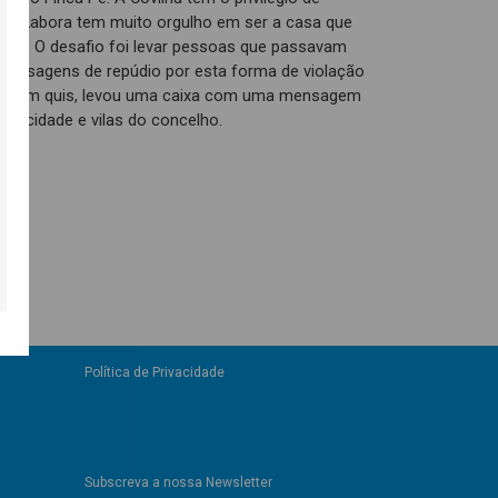
 CooLabora tem muito orgulho em ser a casa que
vista. O desafio foi levar pessoas que passavam
 mensagens de repúdio por esta forma de violação
l, quem quis, levou uma caixa com uma mensagem
 da cidade e vilas do concelho.
Política de Privacidade
Subscreva a nossa Newsletter