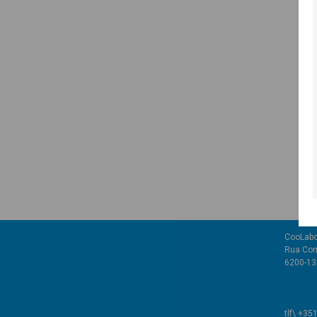
CooLabo
Rua Com
6200-136
tlf\ +35