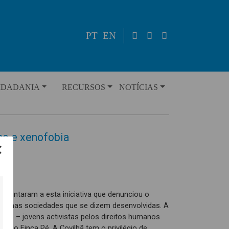
PT
EN
IDADANIA
RECURSOS
NOTÍCIAS
mo e xenofobia
 juntaram a esta iniciativa que denunciou o
ssa nas sociedades que se dizem desenvolvidas. A
rio – jovens activistas pelos direitos humanos
ua o Finca Pé. A Covilhã tem o privilégio de