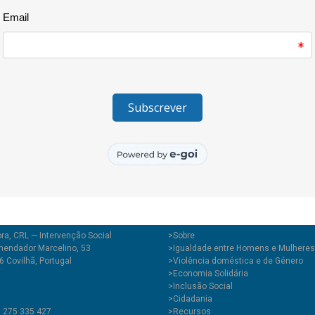
contar com este colectivo e a
acolhe gente tão diversa e acti
na Praça do Município a deixar
dos direitos humanos. No fina
e deixou-a em local estratégico
ra, CRL — Intervenção Social
>
Sobre
endador Marcelino, 53
>Igualdade entre Homens e Mulheres
 Covilhã, Portugal
>Violência doméstica e de Género
>Economia Solidária
>Inclusão Social
>Cidadania
1 275 335 427
>Recursos