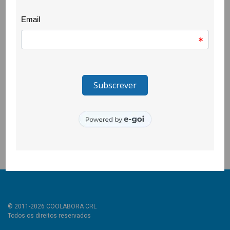
Fortuna e Rui Pelejão, escritora/es; Alexandre Pereira, João Rui
Frade e Marta Nunes, desenhadora/es; Etelvina Ferreira, Marta
Vilarinho e Quero Ser +, acompanhantes dos grupos; Ana
Leonor Santos e Inês Caetano, pela música a partir dos textos;
Andreia Félix, Gabriel Nicolella, Jorge Pedro Ferreira e Nuno
Marçal, leitora/es de textos no evento final; Biblioteca/ Arquivo
Municipal da Covilhã, Biblioteca da UBI e Tertúlia Livraria & Café,
por receberem tão bem os grupos; e um especial bem haja à
CISMA – Associação Cultural pela co-produção.
Evento financiado no âmbito do projecto “Cá se Fazem, Cá se
Cantam” – Centro 2030, Inclusão pela Cultura (CENTRO2030-
FSE+-02589200)
© 2011-2026 COOLABORA CRL
Todos os direitos reservados