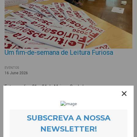
Um fim-de-semana de Leitura Furiosa
EVENTOS
16 June 2026
Entre os dias 21 a 24 de Maio, a CooLabora promoveu a
primeira edição da Leitura Furiosa na Covilhã, em conjunto com
a Casa da Achada – Centro Mário Dionísio e a associação
Cardan, de Amiens (França). Este evento furioso, destinado a
pessoas zangadas com a leitura, reuniu muita gente, muitos
livros, palavras e desenhos. Temos muito a agradecer à Casa
do Menino Jesus, Grupo Recreativo Vitória de Santo António e
Projecto Quero Ser + Tortosendo; Ana Torrão, Bernardo