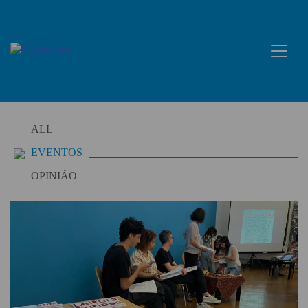
Skip
to
content
ALL
EVENTOS
OPINIÃO