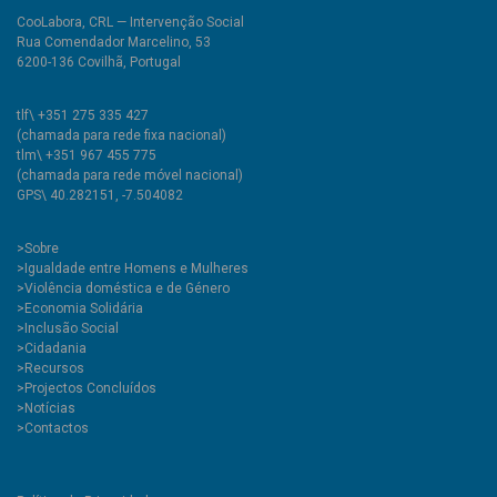
CooLabora, CRL — Intervenção Social
Rua Comendador Marcelino, 53
6200-136 Covilhã, Portugal
tlf\ +351 275 335 427
(chamada para rede fixa nacional)
tlm\ +351 967 455 775
(chamada para rede móvel nacional)
GPS\ 40.282151, -7.504082
>
Sobre
>Igualdade entre Homens e Mulheres
>Violência doméstica e de Género
>Economia Solidária
>Inclusão Social
>Cidadania
>Recursos
>Projectos Concluídos
>Notícias
>Contactos