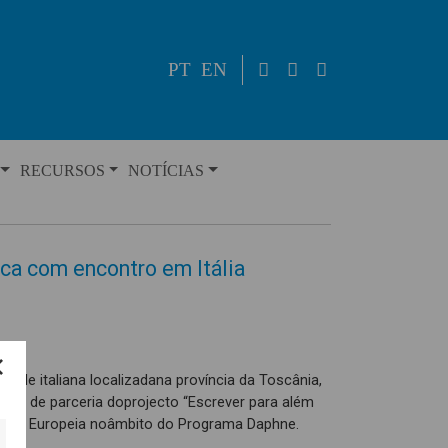
PT
EN
RECURSOS
NOTÍCIAS
ca com encontro em Itália
dade italiana localizadana província da Toscânia,
ntro de parceria doprojecto “Escrever para além
issão Europeia noâmbito do Programa Daphne.