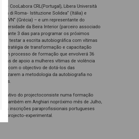
as – CooLabora CRL(Portugal), Libera Università
vincia di Roma- Istituzione Solidea” (Itália) e
rkEAVN” (Grécia) – e um representante do
niversidade da Beira Interior (parceiro associado
 durante 3 dias para programar os próximos
nde testar a escrita autobiográfica com vítimas
o estratégia de transformação e capacitação
ido um processo de formação que envolverá 36
uturas de apoio a mulheres vítimas de violência
os, com o objectivo de dotá-los das
tilizarem a metodologia da autobiografia no
timas.
formativo do projectoconsiste numa formação
rrerá também em Anghiari nopróximo mês de Julho,
s as inscrições paraprofissionais portugueses
te projecto-experimental.