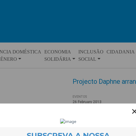
NCIA DOMÉSTICA
ECONOMIA
INCLUSÃO
CIDADANIA
GÉNERO
SOLIDÁRIA
SOCIAL
Projecto Daphne arran
EVENTOS
26 February 2013
Foi em Anghiari, uma pequena ci
que se realizou o primeiro enco
do silêncio” apoiado pela Com