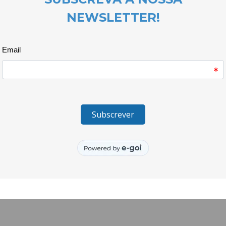
As quatro organizações parceir
dell’Autobiografia (Itália), a Pro
“European Anti-Violence Netwo
Departamento de Psicologia daU
do projecto) estiveramreunidos
passos deste projecto queprete
de violência domésticaenquant
pessoal. Para tal, serápromov
profissionais de serviços eestr
doméstica dos 3 paísesenvolvid
competências necessárias parau
contexto da intervenção comví
A primeira parte do processo 
presencial de 3 dias que deco
pelo que em breve serão aberta
que pretendam associar-se a es