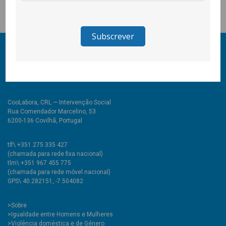
© 2011-2026 COOLABORA CRL
Todos os direitos reservados
CooLabora, CRL — Intervenção Social
Rua Comendador Marcelino, 53
6200-136 Covilhã, Portugal
tlf\ +351 275 335 427
(chamada para rede fixa nacional)
tlm\ +351 967 455 775
(chamada para rede móvel nacional)
GPS\ 40.282151, -7.504082
>
Sobre
>Igualdade entre Homens e Mulheres
>Violência doméstica e de Género