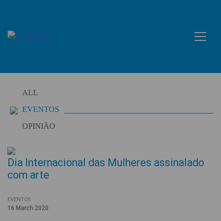
Skip
to
content
ALL
EVENTOS
OPINIÃO
Dia Internacional das Mulheres assinalado
com arte
EVENTOS
16 March 2020