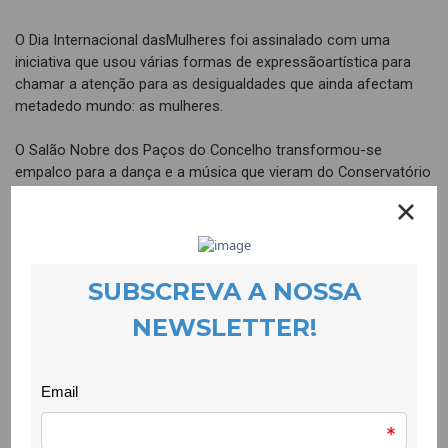
O Dia Internacional dasMulheres foi assinalado com uma
iniciativa que usou várias formas de expressãoartística para
chamar a atenção para as desigualdades que ainda afectam
metadedo mundo: as mulheres.
O Salão Nobre dos Paços do Concelho transformou-se
empalco para a dança e a música que vieram do Conservatório
da Covilhã, para astalentosas Bia e Ju cujas vozes e piano
ecoaram por todo o edifício da Câmarada Covilhã, para uma
volta ao fundo em 8 minutos proposta por Nuno
AmaralJerónimo que com humor nos fez viajar por muitos
estereótipos de género. Já aMarta Vilarinho, muito a sério, fez
“ver” como as marcas da violência ficampara sempre. O teatro
também esteve ao serviço da igualdade de género com
oFernando Landeira do Teatro das Beiras e a Noelia Rodríguez
da CooLabora atrazerem-nos uma Cinderela que não queria ser
mulher objecto. O público não selimitou a ser público e seguiu
a velha frase: vemos, ouvimos e lemos, nestecaso lendo
poemas e textos pela igualdade entre mulheres e homens.