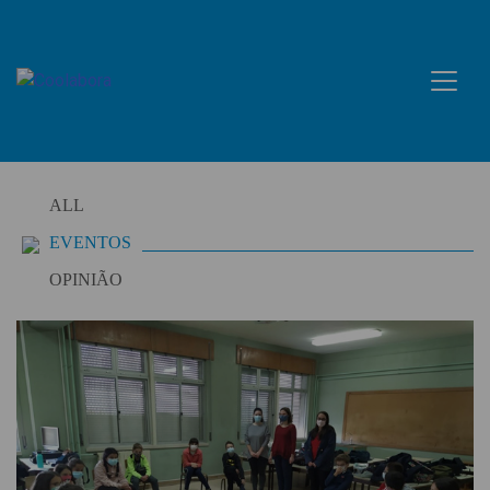
Skip
to
content
ALL
EVENTOS
OPINIÃO