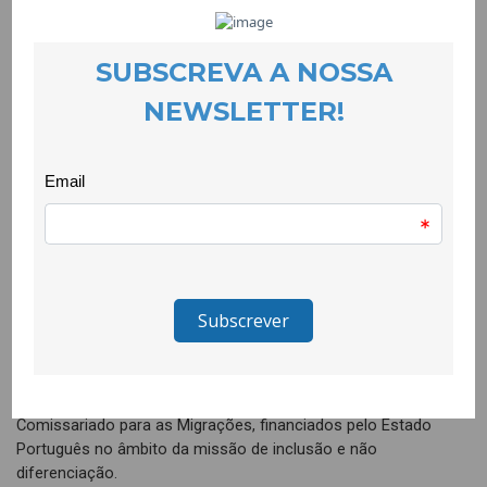
alunos e alunas de modo a quebrar estereótipos e
preconceitos, fomentar o respeito pela diversidade cultural e
pela diferença, procurando uma maior aceitação da
comunidade cigana no espaço escolar.
As dinâmicas e jogos são escolhidos em função das
problemáticas previamente identificadas e envolvem
activamente os alunos e alunas procurando-se assim facilitar
o diálogo, o auto-conhecimento, o respeito mútuo, o
conhecimento dos direitos e deveres de qualquer cidadão e a
interiorização dos direitos humanos.
Esta actividade conta com o apoio de mentoras, estudantes de
psicologia da Universidade da Beira Interior.
O Quero Ser Mais E7G integra o grupo de projectos do
Programa Escolhas que são promovidos pelo Alto
Comissariado para as Migrações, financiados pelo Estado
Português no âmbito da missão de inclusão e não
diferenciação.