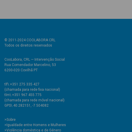
© 2011-2024 COOLABORA CRL
Todos os direitos reservados
CooLabora, CRL — Intervenção Social
Rua Comendador Marcelino, 53
6200-020 Covilhã PT
tlf\ +351 275 335 427
(chamada para rede fixa nacional)
tlm\ +351 967 455 775
(chamada para rede móvel nacional)
GPS\ 40.282151, -7.504082
>
Sobre
>Igualdade entre Homens e Mulheres
>Violência doméstica e de Género