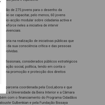
ltação de 275 jovens para o desenho da
propõe-se capacitar, pelo menos, 60 jovens
mação-acção modular sobre cidadania activa e
 reforce neles a iniciativa de intervir
os vivenciais.
entoria na realização de iniciativas públicas que
nto da sua consciência crítica e das pessoas
senvolvidas.
rofissionais, considerados públicos estratégicos
icação social, política, tendo em conta o
ham na promoção e protecção dos direitos
 uma parceria coordenada pela CooLabora e que
us, a Universidade da Beira Interior e a Câmara
ambém com o financiamento do Programa Cidadãos
alouste Gulbenkian e pela Fundação Bissaya