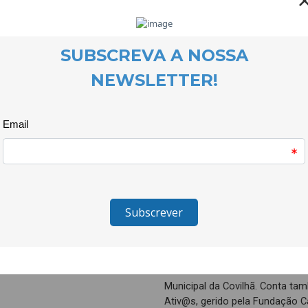
Concretamente, e após a auscu
intervenção, o Coolaboratório 
através de um percurso de for
direitos humanos que desperte ou
positivamente nos seus context
Irá ainda apoiá-los através de m
contribuam para o desenvolvime
para quem as iniciativas são de
A intervenção abrange também p
de áreas como educação, comun
particular papel que desempen
humanos.
O projecto é desenvolvido por
conta com a Casa do Menino Jes
Municipal da Covilhã. Conta t
Ativ@s, gerido pela Fundação C