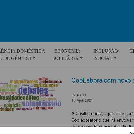
LÊNCIA DOMÉSTICA
ECONOMIA
INCLUSÃO
C
E DE GÉNERO
SOLIDÁRIA
SOCIAL
CooLabora com novo p
EVENTOS
15 April 2021
A Covilhã conta, a partir de Ju
Coolaboratório que irá envolve
preocupações com as violações
activamente para uma sociedade