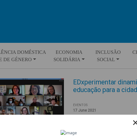
LÊNCIA DOMÉSTICA
ECONOMIA
INCLUSÃO
C
E DE GÉNERO
SOLIDÁRIA
SOCIAL
EDxperimentar dinamiz
educação para a cida
EVENTOS
17 June 2021
No passado dia 20 de Maio o p
online entre escolas que possi