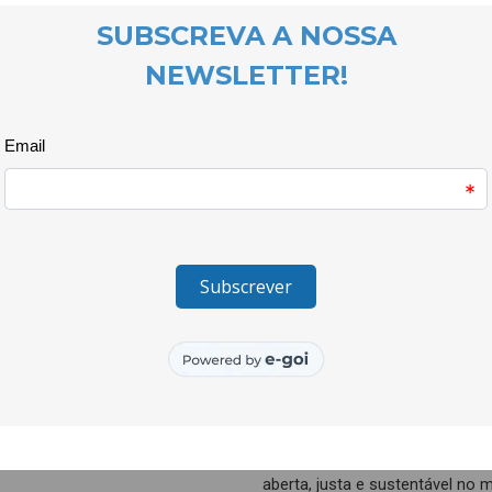
para a Cidadania, em prol de 
envolvimento de toda a comuni
Um momento rico onde foram par
cada escola ao longo dos últi
intervenção sentidas pela esco
próximo ano lectivo.
As escolas presentes e parceir
Escola Profissional de Artes da
Escola Quinta das Palmeiras
Escola Secundária Campos Mel
Agrupamento de Escolas A Lã 
Podem acompanhar o desenvolv
através do site
www.edxperiment
O projecto
EDxperimentar – Lab
em meio escolar
é co-financiad
Língua
e pela União Europeia no
aberta, justa e sustentável no 