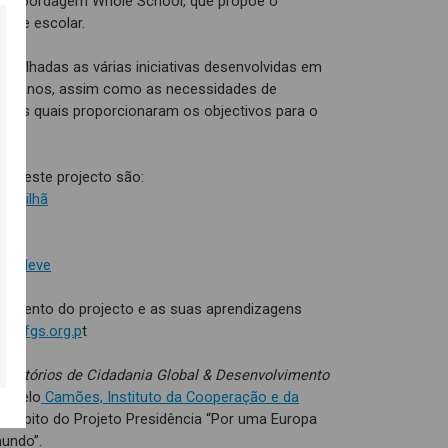
uma abordagem Whole School, que propõe o
dade escolar.
tilhadas as várias iniciativas desenvolvidas em
mos anos, assim como as necessidades de
la, as quais proporcionaram os objectivos para o
as deste projecto são:
 Covilhã
o
e a Neve
imento do projecto e as suas aprendizagens
ar.fgs.org.p
t
oratórios de Cidadania Global & Desenvolvimento
o pelo
Camões, Instituto da Cooperação e da
 âmbito do Projeto Presidência “Por uma Europa
mundo”.