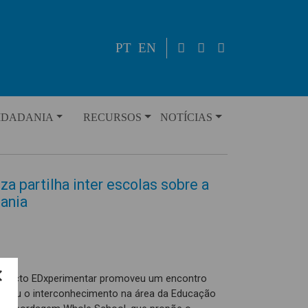
PT
EN
IDADANIA
RECURSOS
NOTÍCIAS
a partilha inter escolas sobre a
dania
rojecto EDxperimentar promoveu um encontro
bilitou o interconhecimento na área da Educação