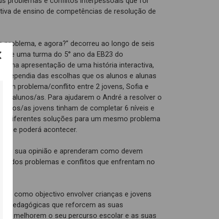
s problemas e conflitos interpessoais que foi
tiva de ensino de competências de resolução de
m problema, e agora?” decorreu ao longo de seis
s de uma turma do 5° ano da EB23 do
tiu na apresentação de uma história interactiva,
s dependia das escolhas que os alunos e alunas
va um problema/conflito entre 2 jovens, Sofia e
as alunos/as. Para ajudarem o André a resolver o
fia os/as jovens tinham de completar 6 níveis e
es, diferentes soluções para um mesmo problema
 o que poderá acontecer.
ram a sua opinião e aprenderam como devem
variados problemas e conflitos que enfrentam no
tem como objectivo envolver crianças e jovens
cas e pedagógicas que reforcem as suas
is e melhorem o seu percurso escolar e as suas