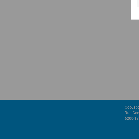
CooLabo
Rua Com
6200-136