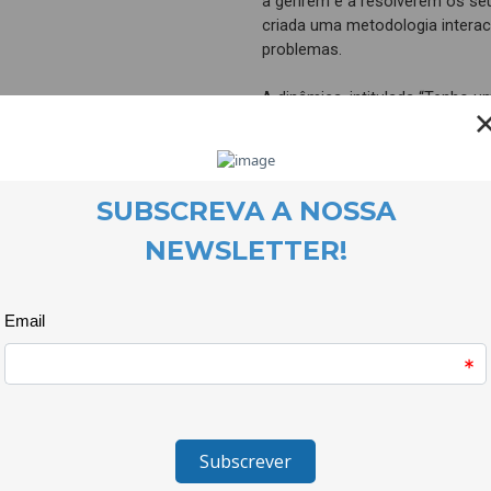
a gerirem e a resolverem os seu
criada uma metodologia interac
problemas.
A dinâmica, intitulada “Tenho u
sessões com os alunos e aluna
Tortosendo. A actividade consis
onde o destino dos personagen
fizessem. Essa história retrata
André, nomes escolhidos pelos/
seu problema/conflito com a So
explorar sentimentos e emoçõ
e formas de antecipar e prever
E foi o que aconteceu pois de
pensar e agir perante os mais 
dia-a-dia.
O projecto Quero Ser Mais E8G 
em actividades criativas, lúdi
competências pessoais e socia