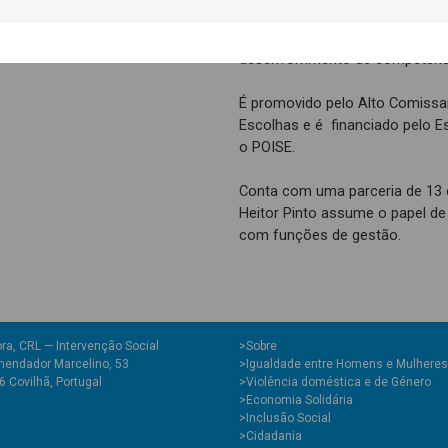
oportunidades de futuro e envol
atividades cívicas e desportiva
desenvolvimento de competênci
É promovido pelo Alto Comissa
Escolhas e é financiado pelo 
o POISE.
Conta com uma parceria de 13 e
Heitor Pinto assume o papel de
com funções de gestão.
ra, CRL — Intervenção Social
>
Sobre
endador Marcelino, 53
>Igualdade entre Homens e Mulheres
 Covilhã, Portugal
>Violência doméstica e de Género
>Economia Solidária
>Inclusão Social
>Cidadania