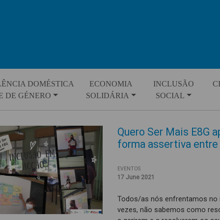
LÊNCIA DOMÉSTICA
ECONOMIA
INCLUSÃO
C
E DE GÉNERO
SOLIDÁRIA
SOCIAL
Quero Ser Mais E8G a
forma assertiva entre 
EVENTOS
17 June 2021
Todos/as nós enfrentamos no n
vezes, não sabemos como resolv