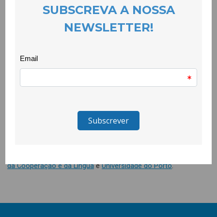
A escolha destes espaços naturais enquanto espaços
educativos que potenciam aprendizagens transformadoras
complementou-se com o Dicionário das
in
dependências que
foi sendo alvo de reflexão e de novas entradas feitas pelas/os
participantes que vieram de várias zonas do país.
Promovida colaborativamente pelo Centro de Estudos
Africanos da Universidade de Porto e a Fundação Gonçalo da
Silveira, a edição de 2021 da Escola Comunitária Sinergias ED
realizou-se nos dias 1 e 2 de Julho e contou com mais de 30
participantes que se juntaram online no último dia para a
partilha das aprendizagens.
O projecto Sinergias ED é cofinanciado pelo
Camões – Instituto
da Cooperação e da Língua
e
Universidade do Porto
.