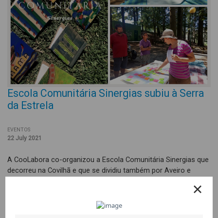
Escola Comunitária Sinergias subiu à Serra
da Estrela
EVENTOS
22 July 2021
A CooLabora co-organizou a Escola Comunitária Sinergias que
decorreu na Covilhã e que se dividiu também por Aveiro e
Mafra devido à pandemia. Na Covilhã escolhemos o Covão da
Ametade e o Parque da Floresta para a reflexão sobre os
temas da Ecodependência e da Interdependência nas práticas
de Educação para o Desenvolvimento.