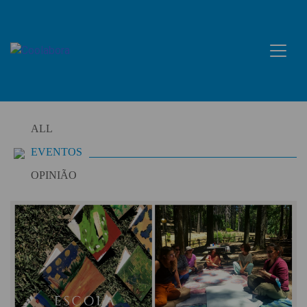
Skip
to
content
ALL
EVENTOS
OPINIÃO