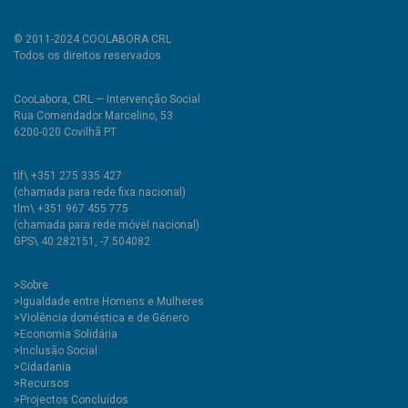
© 2011-2024 COOLABORA CRL
Todos os direitos reservados
CooLabora, CRL — Intervenção Social
Rua Comendador Marcelino, 53
6200-020 Covilhã PT
tlf\ +351 275 335 427
(chamada para rede fixa nacional)
tlm\ +351 967 455 775
(chamada para rede móvel nacional)
GPS\ 40.282151, -7.504082
>
Sobre
>Igualdade entre Homens e Mulheres
>Violência doméstica e de Género
>Economia Solidária
>Inclusão Social
>Cidadania
>Recursos
>Projectos Concluídos