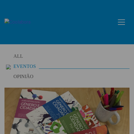
Skip
to
content
ALL
EVENTOS
OPINIÃO