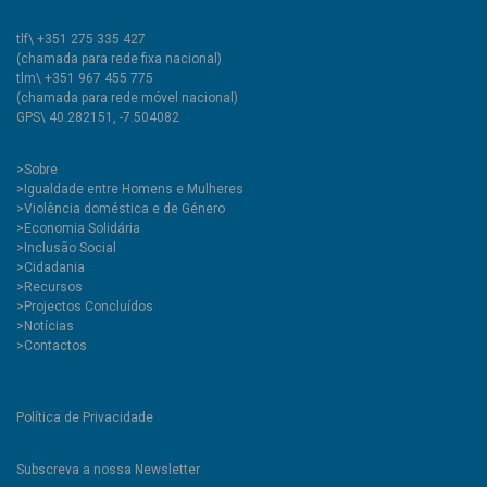
tlf\ +351 275 335 427
(chamada para rede fixa nacional)
tlm\ +351 967 455 775
(chamada para rede móvel nacional)
GPS\ 40.282151, -7.504082
>
Sobre
>Igualdade entre Homens e Mulheres
>Violência doméstica e de Género
>Economia Solidária
>Inclusão Social
>Cidadania
>Recursos
>Projectos Concluídos
>Notícias
>Contactos
Política de Privacidade
Subscreva a nossa Newsletter