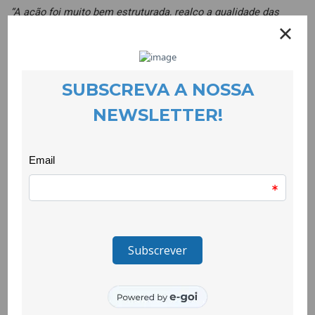
“A ação foi muito bem estruturada, realço a qualidade das
diferentes intervenções das formadoras, (…) deram particular
atenção às situações vividas pelos formandos nos diferentes
contextos que representam as suas escolas ou agrupamentos.
Os temas tratados e os recursos disponibilizados são, por si,
boas ferramentas de trabalho e que irei utilizar na minha
“praxis” letiva.”
“Esta Ação de Formação excedeu todas as minhas
expectativas iniciais. As formadoras foram excecionais…”
“A Formação foi muito boa quer em termos de enriquecimento
de conhecimentos como na apresentação de ferramentas e
orientações de trabalho em contexto profissional.”
“O tema deve continuar a ser trabalhado e chegar ao máximo
de professores e professoras possível, pois há muito caminho
a percorrer.”
“Inicialmente (porque já me interessava muito por esta