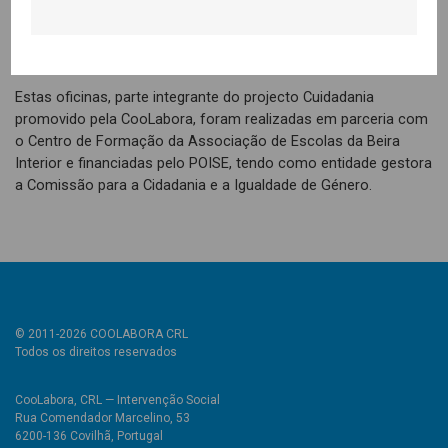
questão e achava que a dominava) as minhas expetativas não
eram muito elevadas face a esta ação de formação, mas tenho
a dizer que a mesma me surpreendeu muito pela positiva!”
Estas oficinas, parte integrante do projecto Cuidadania
promovido pela CooLabora, foram realizadas em parceria com
o Centro de Formação da Associação de Escolas da Beira
Interior e financiadas pelo POISE, tendo como entidade gestora
a Comissão para a Cidadania e a Igualdade de Género.
© 2011-2026 COOLABORA CRL
Todos os direitos reservados
CooLabora, CRL — Intervenção Social
Rua Comendador Marcelino, 53
6200-136 Covilhã, Portugal