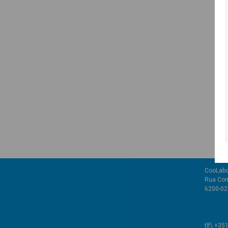
CooLabo
Rua Com
6200-02
tlf\ +35