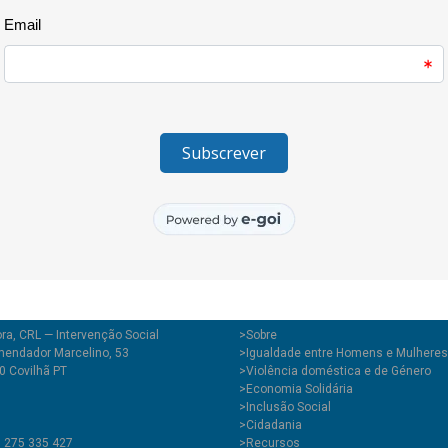
escola. O objectivo foi potenci
volta de práticas inspiradoras
políticas públicas existentes n
realizado por 13 Organizações 
contextos escolares que, duran
partilhada sobre o papel das O
no âmbito do projecto EDxperim
Desenvolvimento em meio escol
Silveira em parceria com a Ass
Mandacarú que envolve escolas
ra, CRL — Intervenção Social
>
Sobre
endador Marcelino, 53
>Igualdade entre Homens e Mulheres
0 Covilhã PT
>Violência doméstica e de Género
>Economia Solidária
>Inclusão Social
>Cidadania
1 275 335 427
>Recursos