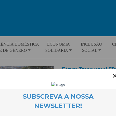
LÊNCIA DOMÉSTICA
ECONOMIA
INCLUSÃO
C
E DE GÉNERO
SOLIDÁRIA
SOCIAL
Fórum Transversal ED
EVENTOS
17 February 2022
O Fórum Transversal EDxperimen
previu também o formato online 
espaço de encontro entre organ
reflectir em torno de questões 