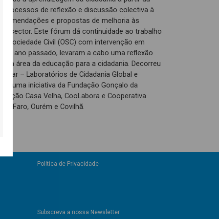
ar processos de reflexão e discussão colectiva à
, recomendações e propostas de melhoria às
este sector. Este fórum dá continuidade ao trabalho
da Sociedade Civil (OSC) com intervenção em
te o ano passado, levaram a cabo uma reflexão
SC na área da educação para a cidadania. Decorreu
entar – Laboratórios de Cidadania Global e
ar, uma iniciativa da Fundação Gonçalo da
ociação Casa Velha, CooLabora e Cooperativa
 de Faro, Ourém e Covilhã.
Política de Privacidade
Subscreva a nossa Newsletter