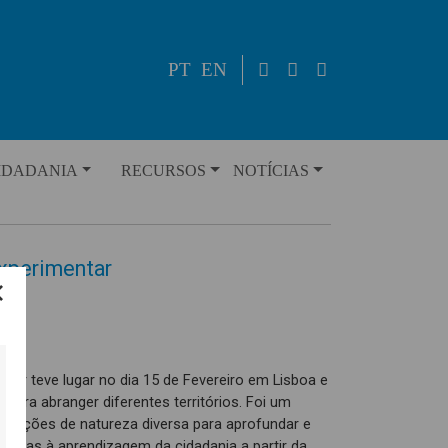
PT
EN
IDADANIA
RECURSOS
NOTÍCIAS
xperimentar
tar teve lugar no dia 15 de Fevereiro em Lisboa e
para abranger diferentes territórios. Foi um
izações de natureza diversa para aprofundar e
ligadas à aprendizagem da cidadania a partir da