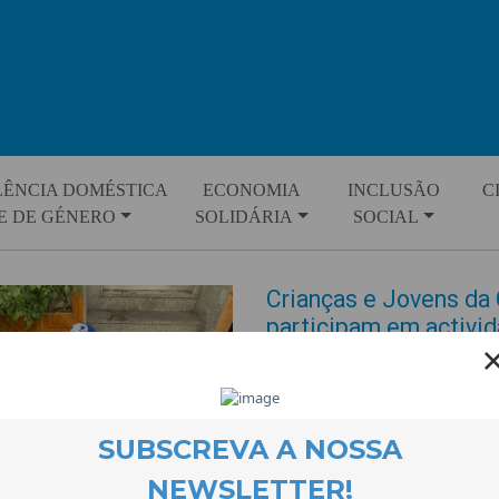
LÊNCIA DOMÉSTICA
ECONOMIA
INCLUSÃO
C
E DE GÉNERO
SOLIDÁRIA
SOCIAL
Crianças e Jovens da
participam em activida
EVENTOS
21 September 2022
Durante os meses de Verão, a e
vários momentos de interacçã