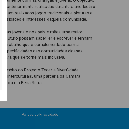
rincipalmente com as crianças e jovens. O objectivo
ades anteriormente realizadas durante o ano lectivo
Foram realizados jogos tradicionais e pinturas e
ecessidades e interesses daquela comunidade.
 nos/as jovens e nos pais e mães uma maior
 no futuro possam saber ler e escrever e tenham
 Um trabalho que é complementado com a
as especificidades das comunidades ciganas
 para que se torne mais inclusiva.
 no âmbito do Projecto Tecer a DiverCidade –
ais Interculturais, uma parceria da Câmara
abora e a Beira Serra.
Política de Privacidade