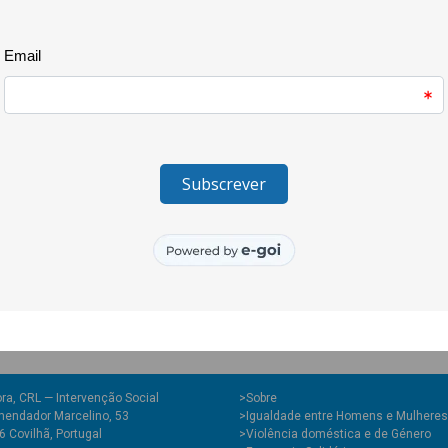
realizou actividades lúdicas, p
foi dar continuidade às activid
na Escola Primária do Canhoso. 
foi feito o levantamento das n
O projecto vem tentando criar
valorização da escola para que
gosto em frequentar a escola.
sensibilização da Escola para 
portuguesas, contribuindo assim
Esta é uma iniciativa realizada
Projecto de Mediadores Municip
Municipal da Covilhã com a CooL
ra, CRL — Intervenção Social
>
Sobre
endador Marcelino, 53
>Igualdade entre Homens e Mulheres
 Covilhã, Portugal
>Violência doméstica e de Género