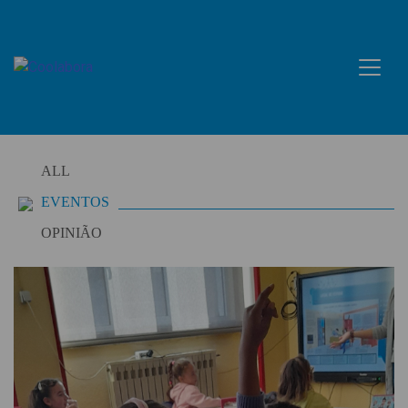
Skip
to
content
ALL
EVENTOS
OPINIÃO