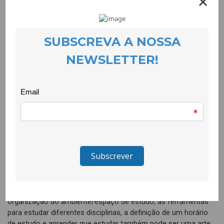
Estud’arte – Gestão de tempo: estudo e
trabalhos de casa
EVENTOS
23 November 2022
Começou no dia 4 de Novembro a implementação de um
programa de Tutoria com alunos e alunas de 1º ciclo sobre a
gestão de tempo para o estudo e trabalhos de casa. Das 8
sessões já realizadas, o feedback não poderia ter sido melhor:
crianças motivadas para o seu tempo de estudo e realização
dos trabalhos que levam da escola para casa.
O programa aborda através de dinâmicas e jogos, diversas
estratégias de aprendizagem e de concentração, desde a
organização do ambiente/espaço de estudo, às ferramentas
para estudar diferentes disciplinas, a definição de um horário
de estudo e aprender que estudar também pode ser uma arte.