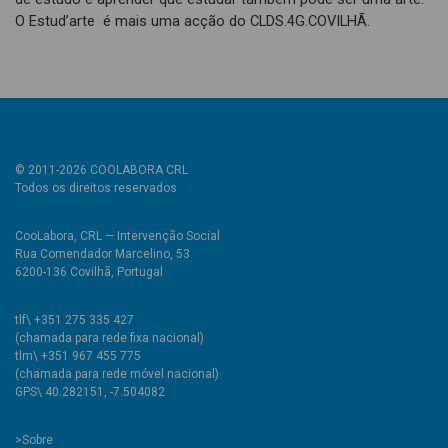
O Estud’arte é mais uma acção do CLDS.4G.COVILHÃ.
© 2011-2026 COOLABORA CRL
Todos os direitos reservados
CooLabora, CRL — Intervenção Social
Rua Comendador Marcelino, 53
6200-136 Covilhã, Portugal
tlf\ +351 275 335 427
(chamada para rede fixa nacional)
tlm\ +351 967 455 775
(chamada para rede móvel nacional)
GPS\ 40.282151, -7.504082
>
Sobre