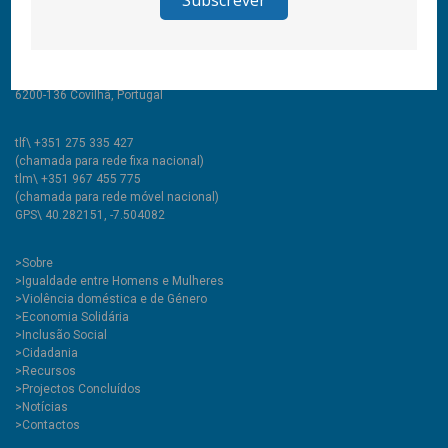
Todos os direitos reservados
CooLabora, CRL — Intervenção Social
Rua Comendador Marcelino, 53
6200-136 Covilhã, Portugal
tlf\ +351 275 335 427
(chamada para rede fixa nacional)
tlm\ +351 967 455 775
(chamada para rede móvel nacional)
GPS\ 40.282151, -7.504082
>
Sobre
>Igualdade entre Homens e Mulheres
>Violência doméstica e de Género
>Economia Solidária
>Inclusão Social
>Cidadania
>Recursos
>Projectos Concluídos
>Notícias
>Contactos