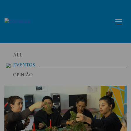
Skip
to
content
ALL
EVENTOS
OPINIÃO