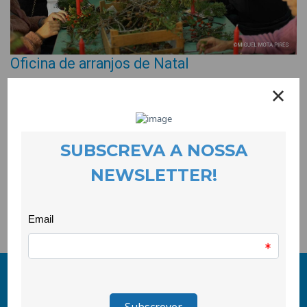
Oficina de arranjos de Natal
EVENTOS
21 December 2023
O Bairro do Cabeço, no Tortosendo, acolheu mais uma oficina
da Mala, desta vez sobre arranjos de Natal. A oficina,
dinamizada pelo Sérgio Novo, revelou extraordinárias
capacidades criativas das e dos participantes, como ilustram
as imagens.
© 2011-2026 COOLABORA CRL