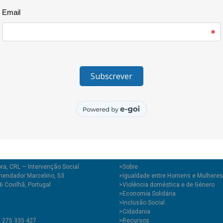
processos de anos anteriores.
consultas de acompanhamento 
Neste período em análise, reoc
abuso sexual, assim como, do 
consulta.
ra, CRL — Intervenção Social
>
Sobre
endador Marcelino, 53
>Igualdade entre Homens e Mulheres
 Covilhã, Portugal
>Violência doméstica e de Género
>Economia Solidária
>Inclusão Social
>Cidadania
1 275 335 427
>Recursos