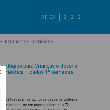
PT
EN
RECURSOS
NOTÍCIAS
icológico para Crianças e Jovens
 Doméstica – dados 1º semestre
 de 2024 recebemos 22 novos casos de violência
vens, mantendo-se em acompanhamento 72