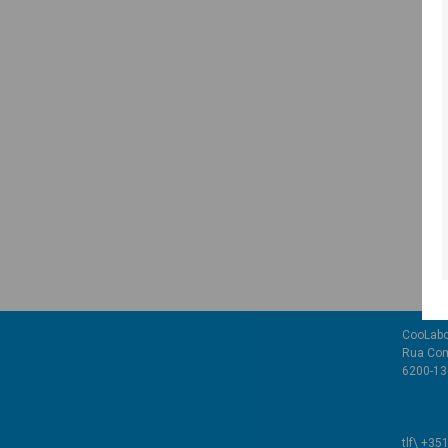
CooLabo
Rua Com
6200-136
tlf\ +35