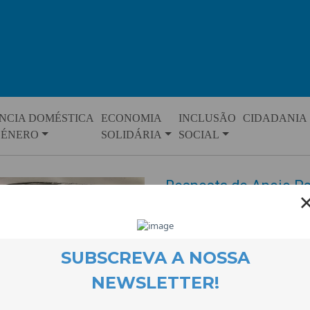
NCIA DOMÉSTICA
ECONOMIA
INCLUSÃO
CIDADANIA
GÉNERO
SOLIDÁRIA
SOCIAL
Resposta de Apoio Ps
Vítimas de Violência
EVENTOS
26 July 2024
De 1 de Janeiro a 30 de Junho
doméstica com crianças e jo