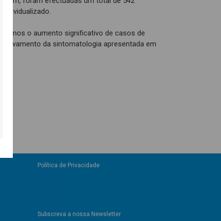
 Assim, foram efectuadas um total de 542
individualizado.
upa-nos o aumento significativo de casos de
agravamento da sintomatologia apresentada em
Política de Privacidade
Subscreva a nossa Newsletter