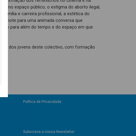
a e afirmação dos feminismos no cinema e na
o no espaço público, o estigma do aborto ilegal,
família e carreira profissional, a estética do
m o mote para uma animada conversa que
 Março para além do tempo e do espaço em que
ti, um dos jovens deste colectivo, com formação
Política de Privacidade
Subscreva a nossa Newsletter