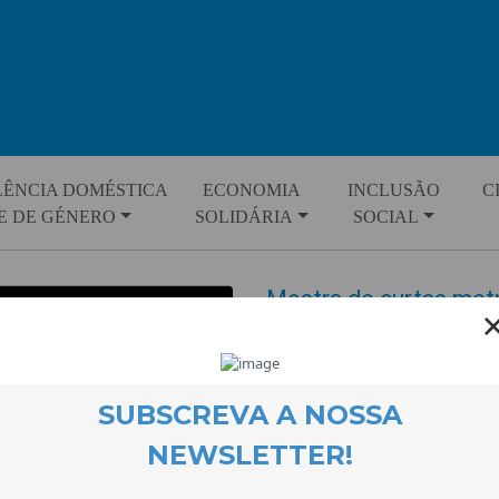
LÊNCIA DOMÉSTICA
ECONOMIA
INCLUSÃO
C
E DE GÉNERO
SOLIDÁRIA
SOCIAL
Mostra de curtas met
Internacional das Mul
EVENTOS
26 March 2025
Foi na CooLabora que o grupo d
ao público um conjunto de 5 cu