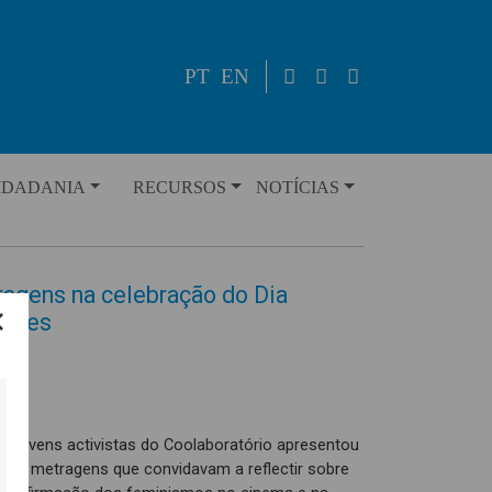
PT
EN
IDADANIA
RECURSOS
NOTÍCIAS
ragens na celebração do Dia
heres
e jovens activistas do Coolaboratório apresentou
rtas metragens que convidavam a reflectir sobre