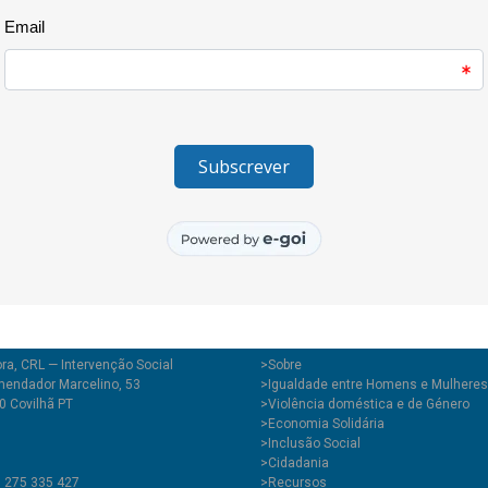
as várias formas de resistênci
sociedade. Temas como o assédi
as tensões das escolhas entre a 
corpo enquanto ditadura, fora
perdurou na tarde do dia 8 de
esta mostra decorreu.
A curadoria foi de Lucas Finot
em cinema.
ra, CRL — Intervenção Social
>
Sobre
endador Marcelino, 53
>Igualdade entre Homens e Mulheres
0 Covilhã PT
>Violência doméstica e de Género
>Economia Solidária
>Inclusão Social
>Cidadania
1 275 335 427
>Recursos