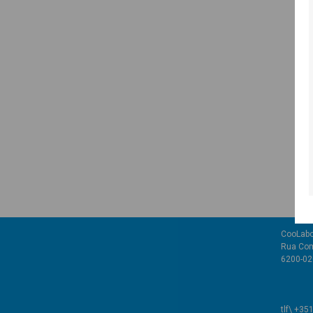
CooLabo
Rua Com
6200-02
tlf\ +35