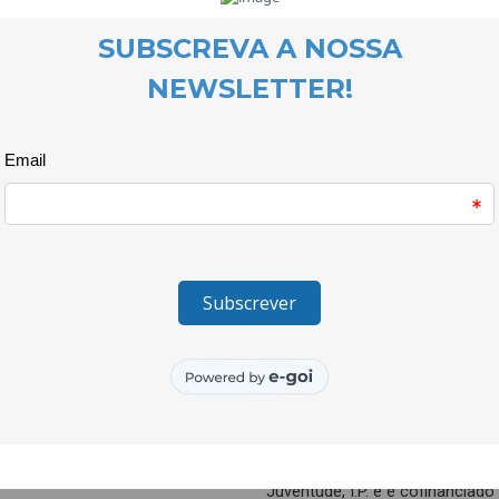
Primavera, na oficina de ilustr
Modatex. Sob orientação de uma
tiveram liberdade para escolhe
e composição que estimularam 
Cada jovem contou com o apoi
de moda, o que facilitou o dese
as propostas foram apresentad
peças criativas e inovadoras, f
aprendiz.
Deste projecto nascerá em brev
será ainda escolhido o modelo 
Cheese” organizado pelo Modatex
formação artística e na promoç
_________________
O projecto Quero Ser Mais E9G 
Juventude e do Desporto, atrav
Juventude, I.P. e é cofinanciad