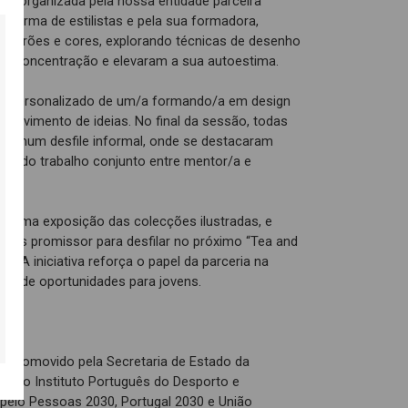
ação organizada pela nossa entidade parceira
 turma de estilistas e pela sua formadora,
r padrões e cores, explorando técnicas de desenho
a concentração e elevaram a sua autoestima.
o personalizado de um/a formando/a em design
nvolvimento de ideias. No final da sessão, todas
as num desfile informal, onde se destacaram
ruto do trabalho conjunto entre mentor/a e
e uma exposição das colecções ilustradas, e
mais promissor para desfilar no próximo “Tea and
. A iniciativa reforça o papel da parceria na
ão de oportunidades para jovens.
é promovido pela Secretaria de Estado da
és do Instituto Português do Desporto e
o pelo Pessoas 2030, Portugal 2030 e União