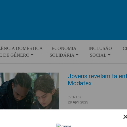
LÊNCIA DOMÉSTICA
ECONOMIA
INCLUSÃO
C
E DE GÉNERO
SOLIDÁRIA
SOCIAL
Jovens revelam talento
Modatex
EVENTOS
28 April 2025
Num ambiente criativo e colabo
deram vida às suas primeiras 