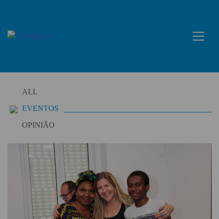
Skip
to
content
ALL
EVENTOS
OPINIÃO