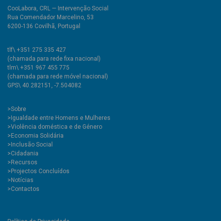
CooLabora, CRL — Intervenção Social
Rua Comendador Marcelino, 53
6200-136 Covilhã, Portugal
tlf\ +351 275 335 427
(chamada para rede fixa nacional)
tlm\ +351 967 455 775
(chamada para rede móvel nacional)
GPS\ 40.282151, -7.504082
>
Sobre
>Igualdade entre Homens e Mulheres
>Violência doméstica e de Género
>Economia Solidária
>Inclusão Social
>Cidadania
>Recursos
>Projectos Concluídos
>Notícias
>Contactos