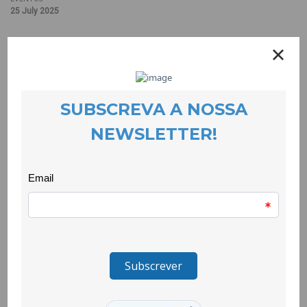
25 July 2025
A família Oyeniyan, participante do Quero Ser Mais E9G, foi a
vencedora da categoria de carnes na iniciativa “Escolhas à
Mesa”, promovida pelo Programa Escolhas.
O prato vencedor foi o Jollof Rice, uma receita tradicional
nigeriana. Rico em legumes, carnes, especiarias e ervas
aromáticas, o Jollof Rice conquistou o júri, não só pelo sabor
intenso, como também pela apresentação cuidada.
A apresentação do prato perante os jurados foi realizada pelo
jovem Alexandrino Airosa, angolano e também participante do
projeto.
O prémio foi entregue pela Ministra da Cultura e Juventude,
num momento simbólico que valorizou a diversidade cultural, a
partilha de saberes e a importância do acolhimento e da
inclusão activa através da gastronomia.