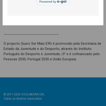
A confecção do prato, ainda no Tortosendo, foi um verdadeiro
momento de colaboração intercultural. A união entre a família
nigeriana, os/as restantes jovens e a equipa técnica do
projecto revelou a força do Quero Ser Mais enquanto espaço
de inclusão, partilha e aprendizagem mútua.
__________________________
O projecto Quero Ser Mais E9G é promovido pela Secretaria de
Estado da Juventude e do Desporto, através do Instituto
Português do Desporto e Juventude, I.P. e é cofinanciado pelo
Pessoas 2030, Portugal 2030 e União Europeia.
© 2011-2026 COOLABORA CRL
Todos os direitos reservados