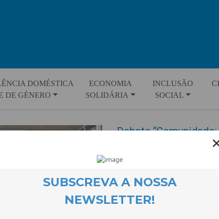
LÊNCIA DOMÉSTICA
ECONOMIA
INCLUSÃO
C
E DE GÉNERO
SOLIDÁRIA
SOCIAL
Debate “Comunidade: 
para o futuro de um ter
EVENTOS
28 December 2025
Comunidade : floresta é um livr
Lawrenz e Joana de Sá, que res