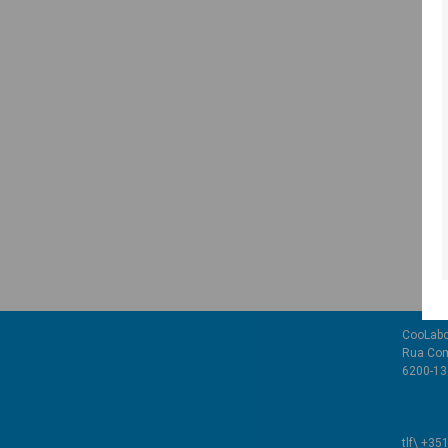
CooLabo
Rua Com
6200-136
tlf\ +35