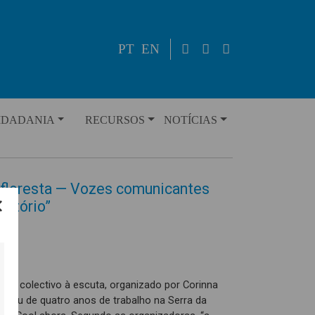
PT
EN
IDADANIA
RECURSOS
NOTÍCIAS
floresta — Vozes comunicantes
ritório”
o do colectivo à escuta, organizado por Corinna
ultou de quatro anos de trabalho na Serra da