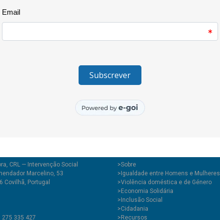
Estrela e que esteve em debate
partir de materiais recolhidos 
Folha Volante, o livro cruza conv
sonoras para reflectir sobre o 
quem convive com ela”. Trata-
polifónica que insiste na escu
criar futuros possíveis”. O de
e Joana Sá, organizadoras e de
participaram no projecto. O liv
ra, CRL — Intervenção Social
>
Sobre
endador Marcelino, 53
>Igualdade entre Homens e Mulheres
 Covilhã, Portugal
>Violência doméstica e de Género
>Economia Solidária
>Inclusão Social
>Cidadania
1 275 335 427
>Recursos