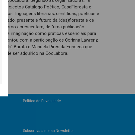
 na CooLabora. Segundo as organizadoras, “a
nos projectos Catálogo Poético, CasaFloresta e
ersas, linguagens literárias, científicas, poéticas e
passado, presente e futuro da (des)floresta e de
se, como acrescentam, de “uma publicação
ta e na imaginação como práticas essenciais para
bate contou com a participação de Corinna Lawrenz
 André Barata e Manuela Pires da Fonseca que
ro pode ser adquirido na CooLabora.
Política de Privacidade
Subscreva a nossa Newsletter