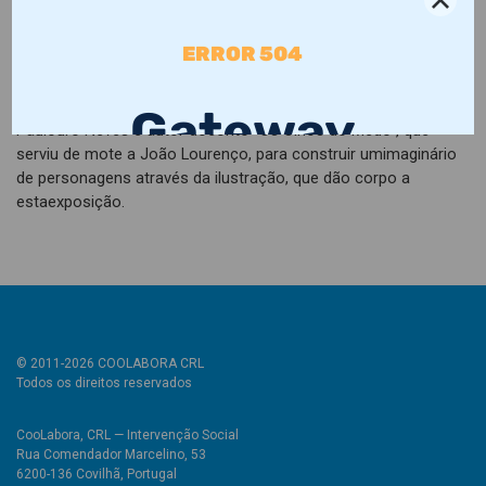
de depoimentos de pessoas idosas de várioslares de 3ª idade
do concelho da Covilhã, sobre a violência de género.
Em paralelo decorrerá também a exposição “Os Olhos do
Medo”,que resulta do trabalho de dois artistas: Fernando
Paulouro Neves é autor doconto “Os Olhos do Medo”, que
serviu de mote a João Lourenço, para construir umimaginário
de personagens através da ilustração, que dão corpo a
estaexposição.
© 2011-2026 COOLABORA CRL
Todos os direitos reservados
CooLabora, CRL — Intervenção Social
Rua Comendador Marcelino, 53
6200-136 Covilhã, Portugal