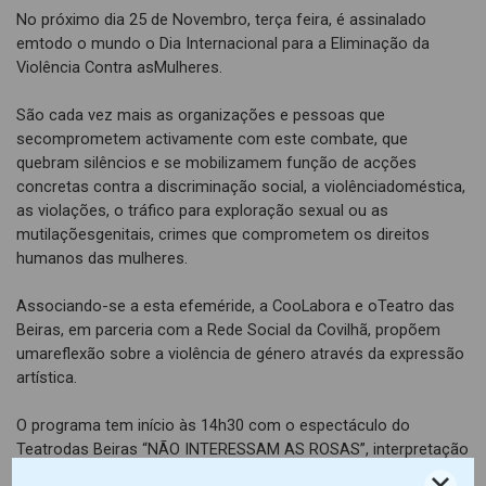
No próximo dia 25 de Novembro, terça feira, é assinalado
emtodo o mundo o Dia Internacional para a Eliminação da
Violência Contra asMulheres.
São cada vez mais as organizações e pessoas que
secomprometem activamente com este combate, que
quebram silêncios e se mobilizamem função de acções
concretas contra a discriminação social, a violênciadoméstica,
as violações, o tráfico para exploração sexual ou as
mutilaçõesgenitais, crimes que comprometem os direitos
humanos das mulheres.
Associando-se a esta efeméride, a CooLabora e oTeatro das
Beiras, em parceria com a Rede Social da Covilhã, propõem
umareflexão sobre a violência de género através da expressão
artística.
O programa tem início às 14h30 com o espectáculo do
Teatrodas Beiras “NÃO INTERESSAM AS ROSAS”, interpretação
de Sónia Botelho. Trata-sede um trabalho construído a partir