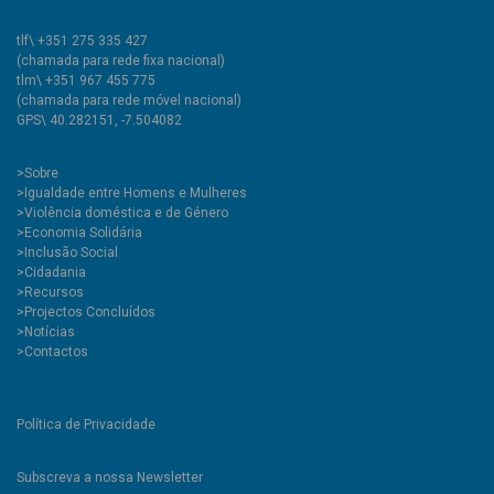
tlf\ +351 275 335 427
(chamada para rede fixa nacional)
tlm\ +351 967 455 775
(chamada para rede móvel nacional)
GPS\ 40.282151, -7.504082
>
Sobre
>Igualdade entre Homens e Mulheres
>Violência doméstica e de Género
>Economia Solidária
>Inclusão Social
>Cidadania
>Recursos
>Projectos Concluídos
>Notícias
>Contactos
Política de Privacidade
Subscreva a nossa Newsletter