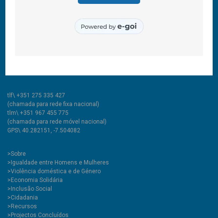
© 2011-2026 COOLABORA CRL
Todos os direitos reservados
CooLabora, CRL — Intervenção Social
Rua Comendador Marcelino, 53
6200-136 Covilhã, Portugal
tlf\ +351 275 335 427
(chamada para rede fixa nacional)
tlm\ +351 967 455 775
(chamada para rede móvel nacional)
GPS\ 40.282151, -7.504082
>
Sobre
>Igualdade entre Homens e Mulheres
>Violência doméstica e de Género
>Economia Solidária
>Inclusão Social
>Cidadania
>Recursos
>Projectos Concluídos