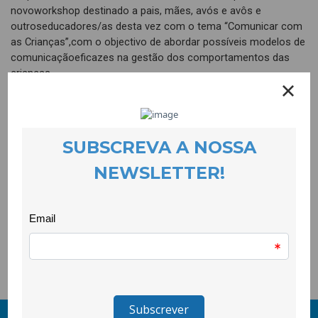
novoworkshop destinado a pais, mães, avós e avôs e
outroseducadores/as desta vez com o tema “Comunicar com
as Crianças”,com o objectivo de abordar possíveis modelos de
comunicaçãoeficazes na gestão dos comportamentos das
crianças.
Este workshop insere-se na Escola de Formação Parental para
aIgualdade e Cidadania que a CooLabora tem desenvolvido na
Covilhã eque tem como objectivo reforçar competências em
educação para aigualdade e para a resolução não violenta de
conflitos.
Esta é uma iniciativa do projecto “Muda-te”, financiadopela
CIG/POPH, que visa contribuir para a mudança social
relativaaos papéis de género e promover a igualdade de género
enquantodimensão central da cidadania.