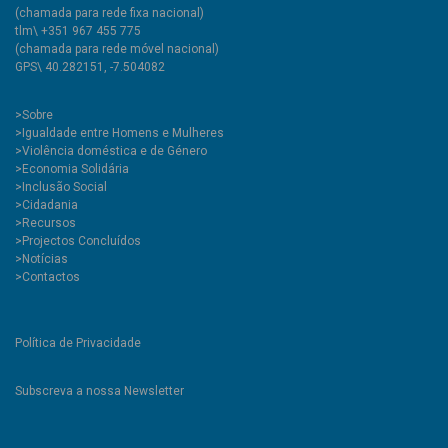
(chamada para rede fixa nacional)
tlm\ +351 967 455 775
(chamada para rede móvel nacional)
GPS\ 40.282151, -7.504082
>
Sobre
>Igualdade entre Homens e Mulheres
>Violência doméstica e de Género
>Economia Solidária
>Inclusão Social
>Cidadania
>Recursos
>Projectos Concluídos
>Notícias
>Contactos
Política de Privacidade
Subscreva a nossa Newsletter