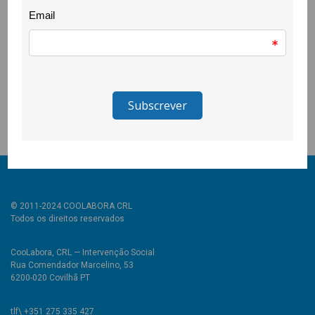
CooLabora, Together (Bulgária) KPMS (República Checa)
coordenadora do projecto.
Financiamento:
© 2011-2024 COOLABORA CRL
Todos os direitos reservados
CooLabora, CRL — Intervenção Social
Rua Comendador Marcelino, 53
6200-020 Covilhã PT
tlf\ +351 275 335 427