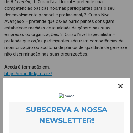
de
B Learning
: 1. Curso Nível Inicial – pretende criar
competências básicas nos/nas participantes para o seu
desenvolvimento pessoal e profissional; 2. Curso Nível
Avançado – pretende que os/as participantes consigam
estabelecer medidas de igualdade de género nas suas
empresas ou organizações; 3. Curso Nível Especialista –
pretende que os/as participantes adquiram competências de
monitorização ou auditoria de planos de igualdade de género e
não discriminação nas suas organizações.
Aceda à formação em:
https://moodle.kpms.cz/
Documentos para download em PT:
Manual de Formadores
Manual de Tutores/as
Período de execução:
2017 a 2019
Parceria: