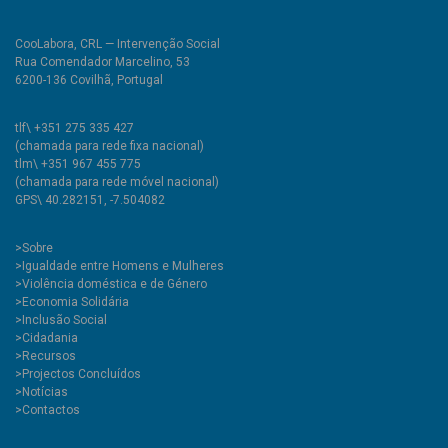
CooLabora, CRL — Intervenção Social
Rua Comendador Marcelino, 53
6200-136 Covilhã, Portugal
tlf\ +351 275 335 427
(chamada para rede fixa nacional)
tlm\ +351 967 455 775
(chamada para rede móvel nacional)
GPS\ 40.282151, -7.504082
>
Sobre
>Igualdade entre Homens e Mulheres
>Violência doméstica e de Género
>Economia Solidária
>Inclusão Social
>Cidadania
>Recursos
>Projectos Concluídos
>Notícias
>Contactos