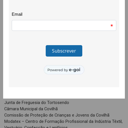
– Cívicas, desportivas e de saúde, promotoras da qualidade de
vida e do desenvolvimento de competências de cidadania e da
participação cidadã, bem como da diminuição de estereótipos
étnicos e de território.
– Formação TIC, promotora da inclusão digital e do
empoderamento dos/as participantes.
Entidade promotora
Agrupamento de Escolas Frei Heitor Pinto
Entidade de gestão
CooLabora
Parceria
Junta de Freguesia do Tortosendo
Câmara Municipal da Covilhã
Comissão de Proteção de Crianças e Jovens da Covilhã
Modatex – Centro de Formação Profissional da Indústria Têxtil,
Vestuário, Confecção e Lanifícios