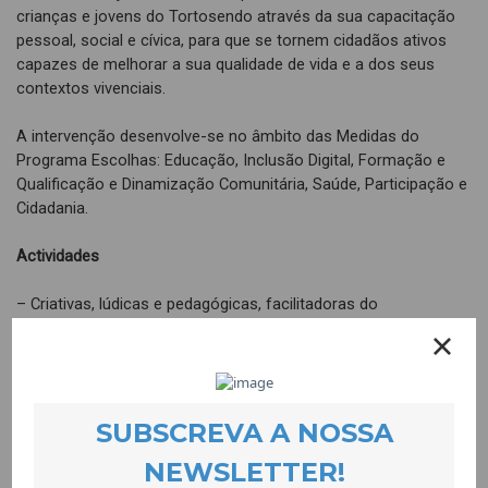
crianças e jovens do Tortosendo através da sua capacitação
pessoal, social e cívica, para que se tornem cidadãos ativos
capazes de melhorar a sua qualidade de vida e a dos seus
contextos vivenciais.
A intervenção desenvolve-se no âmbito das Medidas do
Programa Escolhas: Educação, Inclusão Digital, Formação e
Qualificação e Dinamização Comunitária, Saúde, Participação e
Cidadania.
Actividades
– Criativas, lúdicas e pedagógicas, facilitadoras do
desenvolvimento de competências pessoais e sociais que
melhorem o percurso escolar e as oportunidades de futuro;
promotoras da diminuição do absentismo escolar e
facilitadoras da corresponsabilização de encarregados/as de
educação pelos percursos escolares dos/as seus/suas
filhos/as;