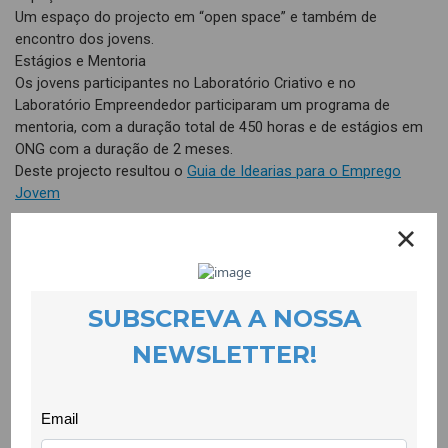
Um espaço do projecto em “open space” e também de
encontro dos jovens.
Estágios e Mentoria
Os jovens participantes no Laboratório Criativo e no
Laboratório Empreendedor participaram um programa de
mentoria, com a duração total de 450 horas e de estágios em
ONG com a duração de 2 meses.
Deste projecto resultou o
Guia de Idearias para o Emprego
Jovem
Link do website do Projecto:
http://ideariacoolabora.wix.com/idearia
Vídeo de Apresentação: