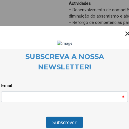
Actividades
– Desenvolvimento de competên
diminuição do absentismo e ab
– Reforço de competências par
– Desenvolvimento de competên
famílias que os/as capacitem 
problemas e os da sua comuni
– Apoio à intervenção dos/as j
problemas da comunidade, nom
associativismo juvenil e comuni
– Desenvolvimento de competên
Entidade promotora
Agrupamento de Escolas Frei He
Entidade de gestão
CooLabora
Parceria
Junta de Freguesia do Tortose