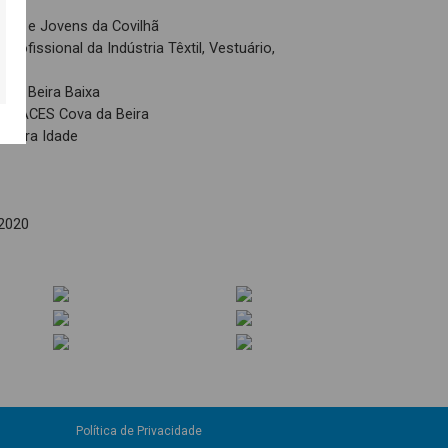
ças e Jovens da Covilhã
ofissional da Indústria Têxtil, Vestuário,
 da Beira Baixa
 – ACES Cova da Beira
rceira Idade
2020
Política de Privacidade