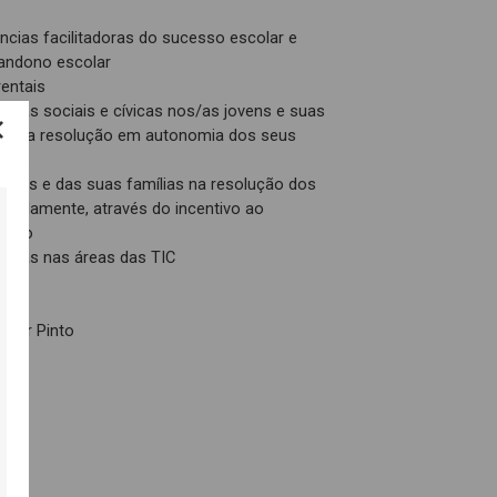
cias facilitadoras do sucesso escolar e
andono escolar
entais
cias sociais e cívicas nos/as jovens e suas
para a resolução em autonomia dos seus
dade
ovens e das suas famílias na resolução dos
eadamente, através do incentivo ao
tário
cias nas áreas das TIC
itor Pinto
ndo