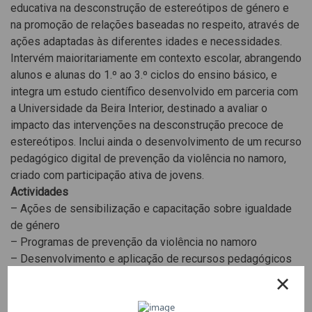
educativa na desconstrução de estereótipos de género e
na promoção de relações baseadas no respeito, através de
ações adaptadas às diferentes idades e necessidades.
Intervém maioritariamente em contexto escolar, abrangendo
alunos e alunas do 1.º ao 3.º ciclos do ensino básico, e
integra um estudo científico desenvolvido em parceria com
a Universidade da Beira Interior, destinado a avaliar o
impacto das intervenções na desconstrução precoce de
estereótipos. Inclui ainda o desenvolvimento de um recurso
pedagógico digital de prevenção da violência no namoro,
criado com participação ativa de jovens.
Actividades
– Ações de sensibilização e capacitação sobre igualdade
de género
– Programas de prevenção da violência no namoro
– Desenvolvimento e aplicação de recursos pedagógicos
baseados nos Guiões de Educação, Género e Cidadania
– Estudo de investigação sobre a desconstrução de
estereótipos desde idades precoces