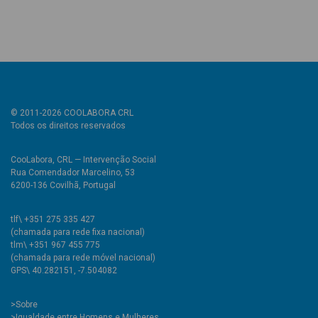
© 2011-2026 COOLABORA CRL
Todos os direitos reservados
CooLabora, CRL — Intervenção Social
Rua Comendador Marcelino, 53
6200-136 Covilhã, Portugal
tlf\ +351 275 335 427
(chamada para rede fixa nacional)
tlm\ +351 967 455 775
(chamada para rede móvel nacional)
GPS\ 40.282151, -7.504082
>
Sobre
>Igualdade entre Homens e Mulheres