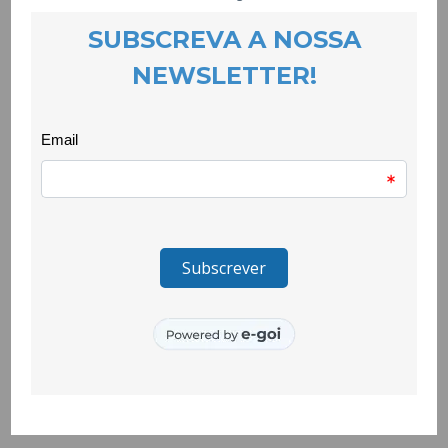
– Criação de um recurso pedagógico de prevenção da
violência no namoro
Entidade promotora
CooLabora
Parceria
Universidade da Beira Interior
Financiamento
Programa Pessoas 2030 e União Europeia, no âmbito do
programa de apoio técnico e financeiro a organizações da
sociedade civil (gestão da Comissão para a Cidadania e a
Igualdade de Género, CIG)
Período de execução
Agosto de 2025 a Janeiro de 2028