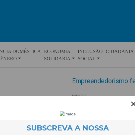
NCIA DOMÉSTICA
ECONOMIA
INCLUSÃO
CIDADANIA
GÉNERO
SOLIDÁRIA
SOCIAL
Empreendedorismo fem
EVENTOS
23 April 2014
Cincomulheres que criaram os 
umainiciativa da CooLabora fin
primeirospassos para se lança
trabalhar em redee imprimir ao