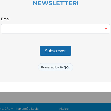
permitam ultrapassartodos os o
A oferta vai desdeserviços de a
babysitting, serviçosde limpeza
especializados. Assim, nomes c
“A Companhia dos miúdos”, “Be
incontornáveis no tecido empres
Depoisde um percurso que inc
de género mastambém consulto
de arranque de5000 euros para
das suas empresasestivessem g
o entusiasmo detodas é visível
se articularemnos seus negócio
estimulado pelaCooLabora pel
poderão ser contactadasestas 
ra, CRL — Intervenção Social
>
Sobre