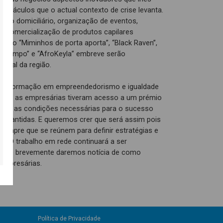
bstáculos que o actual contexto de crise levanta.
poio domiciliário, organização de eventos,
 a comercialização de produtos capilares
omo “Miminhos de porta aporta”, “Black Raven”,
iraLimpo” e “AfroKeyla” embreve serão
arial da região.
luiu formação em empreendedorismo e igualdade
ria, as empresárias tiveram acesso a um prémio
 que as condições necessárias para o sucesso
arantidas. E queremos crer que será assim pois
 sempre que se reúnem para definir estratégias e
s. O trabalho em rede continuará a ser
o que brevemente daremos notícia de como
empresárias.
Política de Privacidade