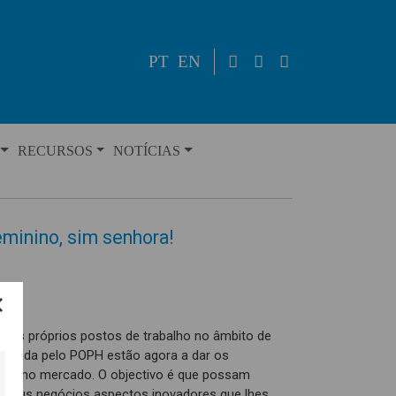
PT
EN
RECURSOS
NOTÍCIAS
inino, sim senhora!
seus próprios postos de trabalho no âmbito de
anciada pelo POPH estão agora a dar os
rem no mercado. O objectivo é que possam
s seus negócios aspectos inovadores que lhes