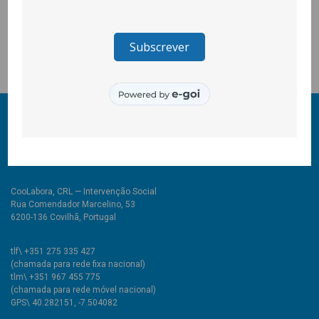
em mesas de cafés, em balcões de lojas achamar a atenção
para este problema porque abril terminou mas os maus tratos
infantisnão.
© 2011-2026 COOLABORA CRL
Todos os direitos reservados
CooLabora, CRL — Intervenção Social
Rua Comendador Marcelino, 53
6200-136 Covilhã, Portugal
tlf\ +351 275 335 427
(chamada para rede fixa nacional)
tlm\ +351 967 455 775
(chamada para rede móvel nacional)
GPS\ 40.282151, -7.504082