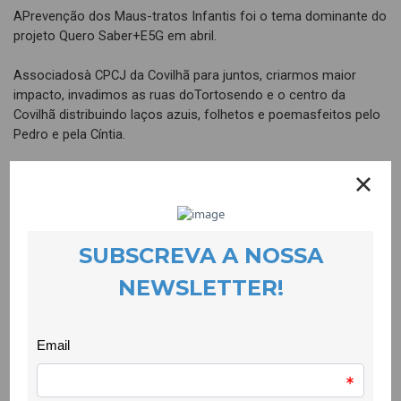
APrevenção dos Maus-tratos Infantis foi o tema dominante do
projeto Quero Saber+E5G em abril.
Associadosà CPCJ da Covilhã para juntos, criarmos maior
impacto, invadimos as ruas doTortosendo e o centro da
Covilhã distribuindo laços azuis, folhetos e poemasfeitos pelo
Pedro e pela Cíntia.
Umadas campanhas de sensibilização decorreu mesmo dentro
de uma fábrica devestuário e, de posto de trabalho, em posto
de trabalho, abordámos as operárias.A própria gerente da
empresa recebeu um laço azul e mostrou-se muito sensível
ànossa campanha.
Fizemostambém dois debates e lançámos do muro do espaço
do projeto o nosso laçogigante que ficou assim durante vários
dias a chamar a atenção às pessoas quepassavam.
Maso que mais nos orgulhou foram os poemas entregues a
dezenas de pessoas quepassavam pelas ruas ou que ficaram