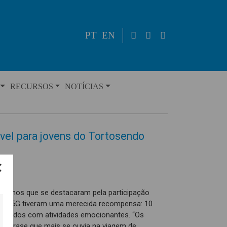
PT
EN
RECURSOS
NOTÍCIAS
vel para jovens do Tortosendo
18 anos que se destacaram pela participação
r + E5G tiveram uma merecida recompensa: 10
eenchidos com atividades emocionantes. “Os
a a frase que mais se ouvia na viagem de