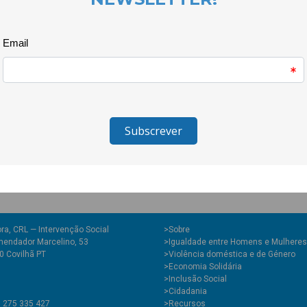
regresso ao Tortosendo, deonde 
financiada pelo ProgramaEscol
acrobática, escalada, slide,aula
esquecer. O objetivo éincentiv
horizontes já que estainiciativ
ra, CRL — Intervenção Social
>
Sobre
endador Marcelino, 53
>Igualdade entre Homens e Mulheres
0 Covilhã PT
>Violência doméstica e de Género
>Economia Solidária
>Inclusão Social
>Cidadania
1 275 335 427
>Recursos