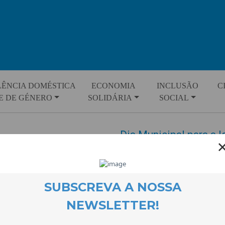
LÊNCIA DOMÉSTICA
ECONOMIA
INCLUSÃO
C
E DE GÉNERO
SOLIDÁRIA
SOCIAL
Dia Municipal para a 
EVENTOS
3 November 2015
O Dia Municipal para a Igualdade
dezenas de homens e mulheres
importância da igualdade de gé
domínio, houve também lugar pa