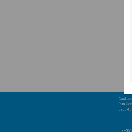
CooLabo
Rua Com
6200-136
tlf\ +35