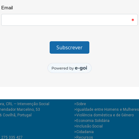
A Câmara Municipal de Abrante
do que já vem fazendo e por 
grandes mudanças.
ra, CRL — Intervenção Social
>
Sobre
endador Marcelino, 53
>Igualdade entre Homens e Mulheres
 Covilhã, Portugal
>Violência doméstica e de Género
>Economia Solidária
>Inclusão Social
>Cidadania
1 275 335 427
>Recursos