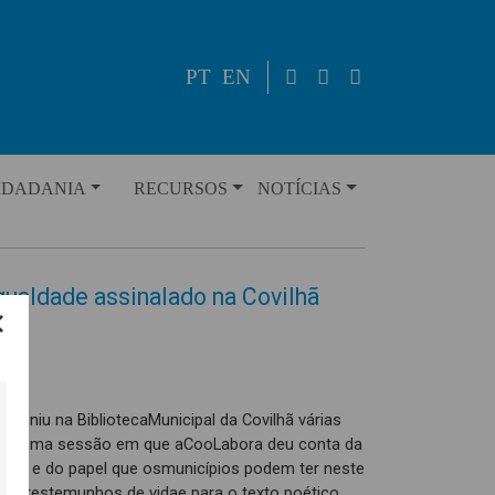
PT
EN
IDADANIA
RECURSOS
NOTÍCIAS
Igualdade assinalado na Covilhã
 reuniu na BibliotecaMunicipal da Covilhã várias
. Numa sessão em que aCooLabora deu conta da
nero e do papel que osmunicípios podem ter neste
ra testemunhos de vidae para o texto poético.