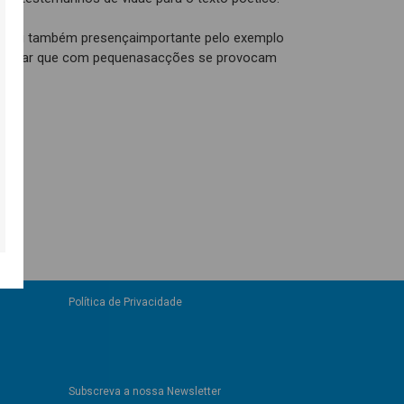
s foi também presençaimportante pelo exemplo
mostrar que com pequenasacções se provocam
Política de Privacidade
Subscreva a nossa Newsletter