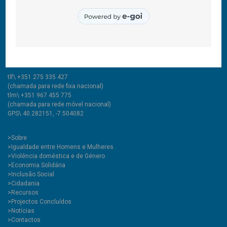
© 2011-2026 COOLABORA CRL
Todos os direitos reservados
CooLabora, CRL — Intervenção Social
Rua Comendador Marcelino, 53
6200-136 Covilhã, Portugal
tlf\ +351 275 335 427
(chamada para rede fixa nacional)
tlm\ +351 967 455 775
(chamada para rede móvel nacional)
GPS\ 40.282151, -7.504082
>
Sobre
>Igualdade entre Homens e Mulheres
>Violência doméstica e de Género
>Economia Solidária
>Inclusão Social
>Cidadania
>Recursos
>Projectos Concluídos
>Notícias
>Contactos