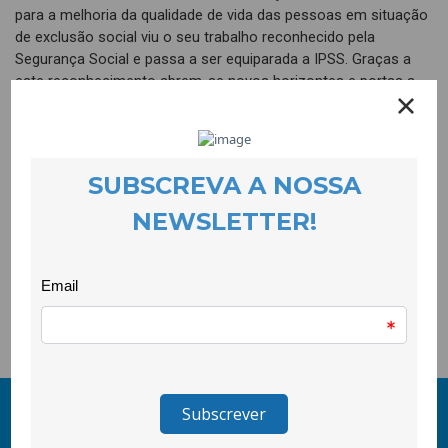
para a melhoria da qualidade de vida das pessoas em situação
de exclusão social viu o seu trabalho reconhecido pela
Segurança Social e passa a ser equiparada a IPSS. Graças a
este reconhecimento abrem-se novos horizontes e portas a
esta cooperativa de intervenção social que ainda há dias foi
também reconhecida pela Secretaria de Estado para a
Cidadania e para a Igualdade pelo seu trabalho no apoio a
vítimas de violência doméstica. Mas para este reconhecimento
muito contou também o trabalho com migrantes, pessoas à
procura de emprego e jovens de contextos
desfavorecidos. Com uma equipa de 8 pessoas apenas, esta
cooperativa conquistou um lugar de destaque na cidade da
Covilhã pela inovação e dinamismo que imprime às iniciativas
que leva a cabo.