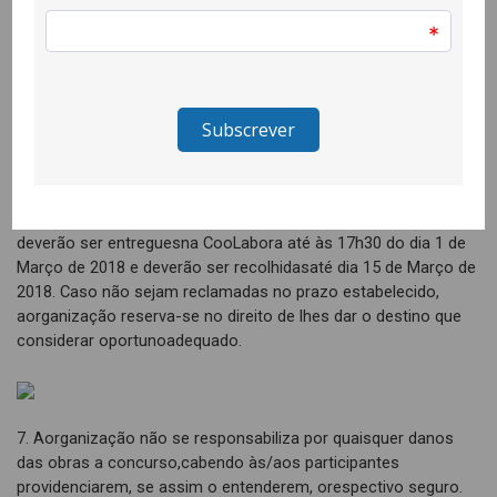
4. Aorganização procurará, tendo em conta eventuais
condicionalismos técnicos,logísticos ou de agenda, exibir
todos trabalhos recebidos e validados pelojúri;
5. Asautoras e os autores poderão ter os seus trabalhos à
venda revertendo o valor afavor dos/as próprios/as;
6. Aspropostas em suporte físico seleccionadas para exibição
deverão ser entreguesna CooLabora até às 17h30 do dia 1 de
Março de 2018 e deverão ser recolhidasaté dia 15 de Março de
2018. Caso não sejam reclamadas no prazo estabelecido,
aorganização reserva-se no direito de lhes dar o destino que
considerar oportunoadequado.
7. Aorganização não se responsabiliza por quaisquer danos
das obras a concurso,cabendo às/aos participantes
providenciarem, se assim o entenderem, orespectivo seguro.