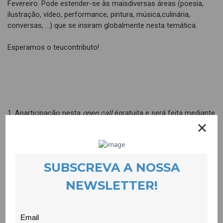
Fevereiro. Pode estender-se às maisdiversas áreas (poesia,
ilustração, vídeo, performance, pintura, música,culinária,
conversas, …) que se insiram globalmente nesta temática.
Esperamos o teucontributo!
1. Aparticipação nesta
open call
égratuita e será feita mediante
preenchimento do formulário disponível
em:
https://goo.gl/forms/VC7PwifrXdFqt5qw1
até dia 10 de
Fevereiro de 2018;
2. Seráconstituído um júri que validará o enquadramento das
propostas no tema eobjectivos desta
open call
;
3. Ostrabalhos recepcionados poderão ser apresentados ao
público no âmbito dainiciativa que assinalará o dia 8 de Março
de 2018;