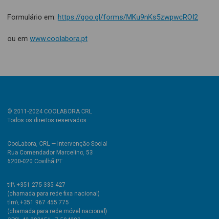
Formulário em:
https://goo.gl/forms/MKu9nKs5zwpwcROI2
ou em
www.coolabora.pt
© 2011-2024 COOLABORA CRL
Todos os direitos reservados
CooLabora, CRL — Intervenção Social
Rua Comendador Marcelino, 53
6200-020 Covilhã PT
tlf\ +351 275 335 427
(chamada para rede fixa nacional)
tlm\ +351 967 455 775
(chamada para rede móvel nacional)