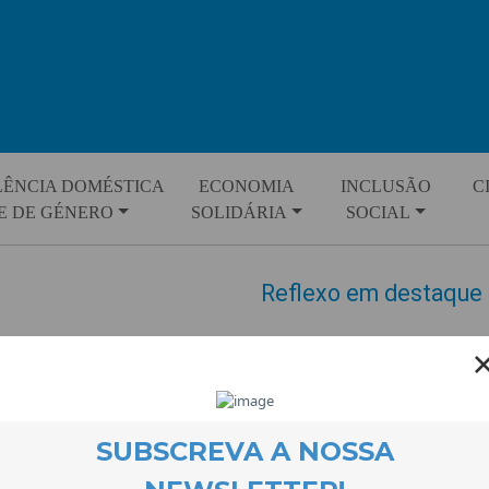
LÊNCIA DOMÉSTICA
ECONOMIA
INCLUSÃO
C
E DE GÉNERO
SOLIDÁRIA
SOCIAL
Reflexo em destaque 
EVENTOS
21 January 2020
Orecurso educativo
Reflexo: pa
comunidades ciganas
esteve e
Ciganas: Inclusão e Sucesso Es