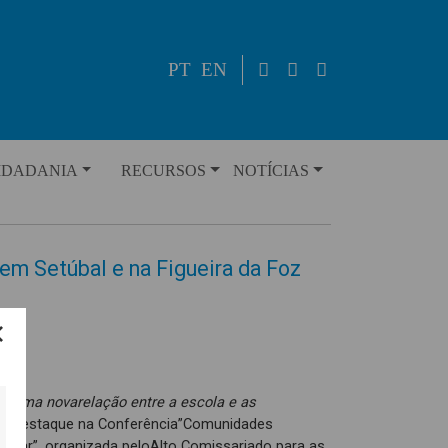
PT
EN
IDADANIA
RECURSOS
NOTÍCIAS
em Setúbal e na Figueira da Foz
ra uma novarelação entre a escola e as
m destaque na Conferência”Comunidades
colar”, organizada peloAlto Comissariado para as