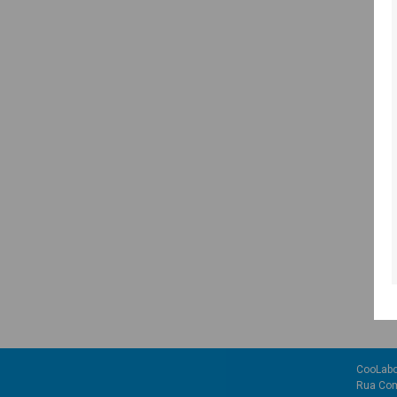
CooLabo
Rua Com