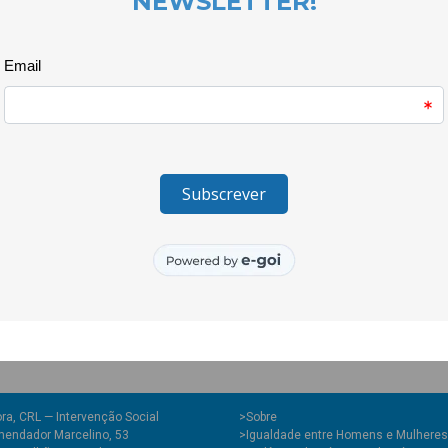
Migrações e pela Direção-Gera
destinou-se a docentes e técni
presenças do Secretário de Est
Integração e as Migrações e c
Asapreciações à ferramenta p
implica uma maior disseminação
Tambéma Associação Fernão Men
CooLabora aapresentar o
Refle
partilha aconteceu ao longo de 
ímpar. No final, eram várias as
social do sector público e ta
realidade.
ra, CRL — Intervenção Social
>
Sobre
endador Marcelino, 53
>Igualdade entre Homens e Mulheres