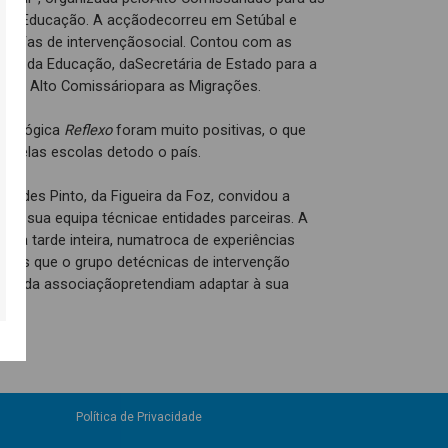
l da Educação. A acçãodecorreu em Setúbal e
cos/as de intervençãosocial. Contou com as
ado da Educação, daSecretária de Estado para a
om o Alto Comissáriopara as Migrações.
edagógica
Reflexo
foram muito positivas, o que
 pelas escolas detodo o país.
des Pinto, da Figueira da Foz, convidou a
xo
à sua equipa técnicae entidades parceiras. A
uma tarde inteira, numatroca de experiências
 ideias que o grupo detécnicas de intervenção
mbém da associaçãopretendiam adaptar à sua
Política de Privacidade