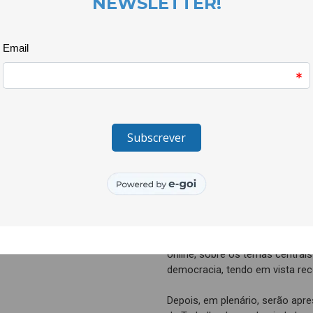
económico dominante, de cres
consumo insustentáveis de re
desperdício e poluição. Este 
injustiças sociais, patentes ta
visíveis nas pessoas refugiadas
Procurar-se-á dar uma panorâ
socioeconómica e política que 
iniciativas já em curso no noss
bem-estar generalizado, justiça 
O webinário irá iniciar com um
Rede para o Decrescimento, um
intervenção de 2 especialistas
experiências bem-sucedidas, qu
O webinário contará ainda com
online, sobre os temas centrais 
democracia, tendo em vista reco
Depois, em plenário, serão apr