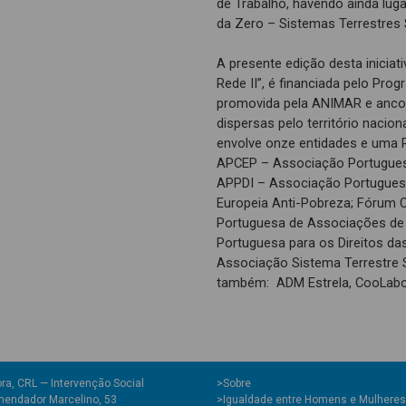
de Trabalho, havendo ainda luga
da Zero – Sistemas Terrestres 
A presente edição desta iniciat
Rede II”, é financiada pelo Pro
promovida pela ANIMAR e anco
dispersas pelo território naci
envolve onze entidades e uma P
APCEP – Associação Portuguesa
APPDI – Associação Portuguesa
Europeia Anti-Pobreza; Fórum C
Portuguesa de Associações de
Portuguesa para os Direitos d
Associação Sistema Terrestre 
também: ADM Estrela, CooLabo
ra, CRL — Intervenção Social
>
Sobre
endador Marcelino, 53
>Igualdade entre Homens e Mulheres