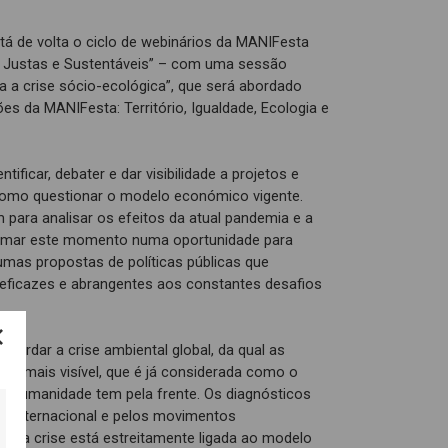
stá de volta o ciclo de webinários da MANIFesta
 Justas e Sustentáveis” – com uma sessão
a a crise sócio-ecológica”, que será abordado
s da MANIFesta: Território, Igualdade, Ecologia e
tificar, debater e dar visibilidade a projetos e
como questionar o modelo económico vigente.
para analisar os efeitos da atual pandemia e a
mar este momento numa oportunidade para
gumas propostas de políticas públicas que
 eficazes e abrangentes aos constantes desafios
abordar a crise ambiental global, da qual as
eta mais visível, que é já considerada como o
e a humanidade tem pela frente. Os diagnósticos
ica internacional e pelos movimentos
uela crise está estreitamente ligada ao modelo