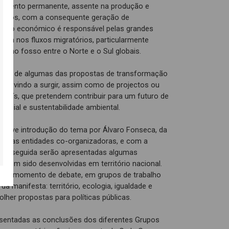
cimento permanente, assente na produção e
cursos, com a consequente geração de
modelo económico é responsável pelas grandes
mbém nos fluxos migratórios, particularmente
, e no fosso entre o Norte e o Sul globais.
mica de algumas das propostas de transformação
têm vindo a surgir, assim como de projectos ou
o país, que pretendem contribuir para um futuro de
social e sustentabilidade ambiental.
a breve introdução do tema por Álvaro Fonseca, da
a das entidades co-organizadoras, e com a
. Em seguida serão apresentadas algumas
e têm sido desenvolvidas em território nacional.
 um momento de debate, em grupos de trabalho
da manifesta: território, ecologia, igualdade e
lher propostas para políticas públicas.
esentadas as conclusões dos diferentes Grupos