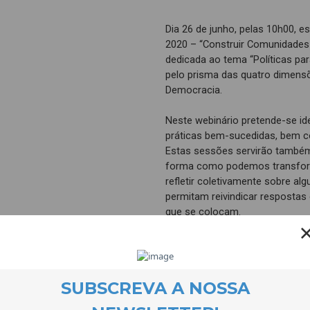
Dia 26 de junho, pelas 10h00, e
2020 – “Construir Comunidades
dedicada ao tema “Políticas par
pelo prisma das quatro dimensõe
Democracia.
Neste webinário pretende-se iden
práticas bem-sucedidas, bem 
Estas sessões servirão também 
forma como podemos transfor
refletir coletivamente sobre al
permitam reivindicar respostas
que se colocam.
A sessão de dia 26 de junho irá 
alterações climáticas são a fac
maior desafio civilizacional qu
feitos pela comunidade científ
ambientalistas, mostram que aq