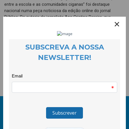
entre a escola e as comunidades ciganas” foi destaque
nacional numa peça noticiosa da edição online do jornal
Público. Da autoria da jornalista Ana Cristina Pereira, que
entrevistou a coordenadora do Projeto Rosa Carreira, da
direção da CooLabora, a notícia destaca o trabalho da parceria
alargada, que incluiu a comunidade cigana do Tortosendo.
Assim, o “Reflexo” teve mais um reconhecimento público
global, destacando a relevância da relação entre as crianças e
jovens das comunidades ciganas e a escola, onde se incluem
as crianças e jovens ciganas e não-ciganas.
Leia a notícia completa
aqui.
© 2011-2024 COOLABORA CRL
Todos os direitos reservados