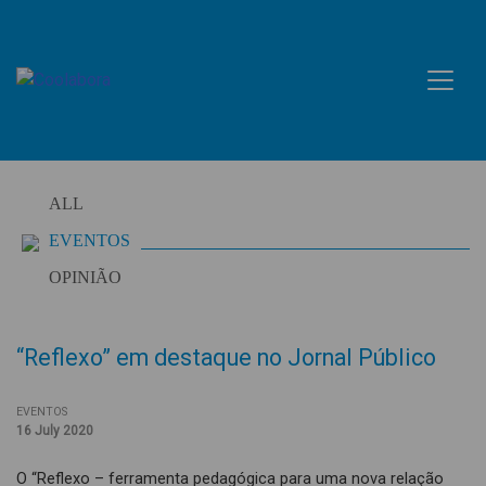
Skip
to
content
ALL
EVENTOS
OPINIÃO
“Reflexo” em destaque no Jornal Público
EVENTOS
16 July 2020
O “Reflexo – ferramenta pedagógica para uma nova relação