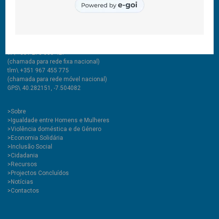
CooLabora, CRL — Intervenção Social
Rua Comendador Marcelino, 53
6200-020 Covilhã PT
tlf\ +351 275 335 427
(chamada para rede fixa nacional)
tlm\ +351 967 455 775
(chamada para rede móvel nacional)
GPS\ 40.282151, -7.504082
>
Sobre
>Igualdade entre Homens e Mulheres
>Violência doméstica e de Género
>Economia Solidária
>Inclusão Social
>Cidadania
>Recursos
>Projectos Concluídos
>Notícias
>Contactos