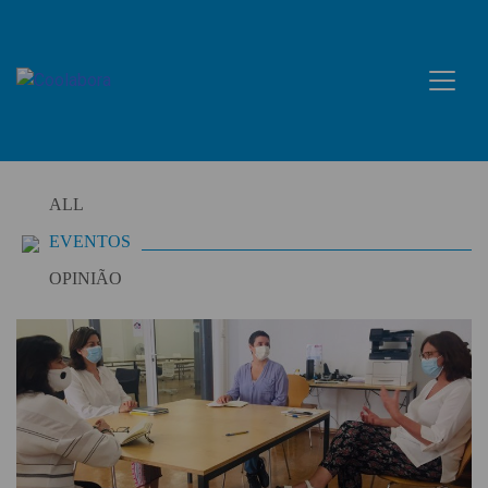
Skip
to
content
ALL
EVENTOS
OPINIÃO