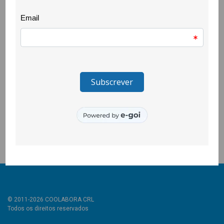
direção executiva. Neste encontro, a candidata a reitora
sublinhou a importância da articulação da universidade como
plataforma de desenvolvimento da região.
Graça Rojão, Gracinda Pereira e Rosa Carreira da CooLabora,
apontaram a necessidade de criação do observatório da
região, numa parceria estreita entre os diversos organismos
instalados no território e a UBI. Ideia que recebeu total
acolhimento de Ana Paula Duarte ao referir que “é crucial que a
UBI se articule com as diversas entidades no levantamento das
necessidades e potencialidades da região e na procura de
soluções conjuntas”.
© 2011-2026 COOLABORA CRL
Todos os direitos reservados