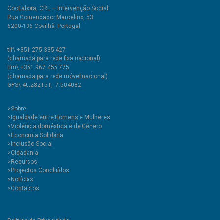
CooLabora, CRL — Intervenção Social
Rua Comendador Marcelino, 53
6200-136 Covilhã, Portugal
tlf\ +351 275 335 427
(chamada para rede fixa nacional)
tlm\ +351 967 455 775
(chamada para rede móvel nacional)
GPS\ 40.282151, -7.504082
>
Sobre
>Igualdade entre Homens e Mulheres
>Violência doméstica e de Género
>Economia Solidária
>Inclusão Social
>Cidadania
>Recursos
>Projectos Concluídos
>Notícias
>Contactos