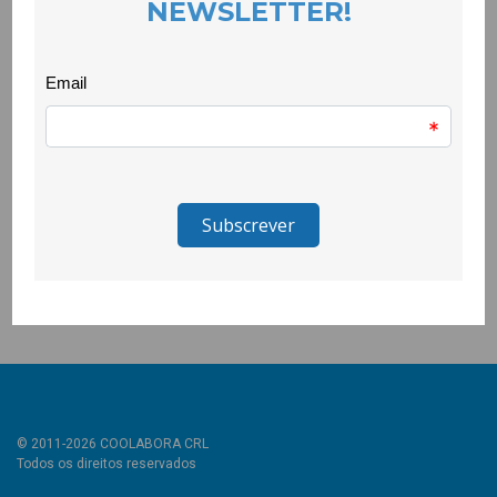
O resultado final desta recolha de saberes está disponível na
página de facebook do projecto:
https://www.facebook.com/CLDS.4G.COVILHA
A viagem do CLDS.4G.COVILHÃ transportou-nos para as ruas
com cheirinho a lareira de Cortes do Meio, para a beleza de
Unhais da Serra, passando pela tranquilidade de Verdelhos, pelo
aconchego do Teixoso, pelo ambiente simpático e familiar de
Casegas e pelo pequeno paraíso que é Sobral de São Miguel.
Em 2021 fica a promessa do CLDS.4G.COVILHÃ de ir às
restantes freguesias recolher as suas histórias e tradições.
© 2011-2026 COOLABORA CRL
Todos os direitos reservados