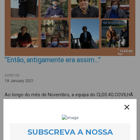
“Então, antigamente era assim…”
EVENTOS
18 January 2021
Ao longo do mês de Novembro, a equipa do CLDS.4G.COVILHÃ
andou pelos caminhos do concelho da Covilhã a recolher
histórias e tradições de Natal de seis freguesias. O objectivo
foi levar um bocadinho de cada terra, de cada freguesia e de
cada cantinho do concelho a todos e todas que este ano, por
causa da situação pandémica, não tiveram possibilidade de
passar esta quadra junto das suas famílias, amigos e amigas.