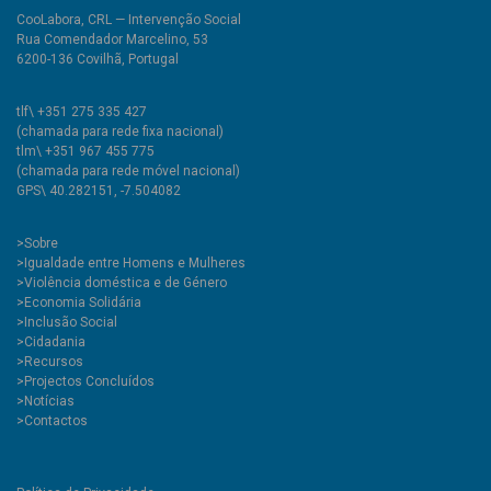
CooLabora, CRL — Intervenção Social
Rua Comendador Marcelino, 53
6200-136 Covilhã, Portugal
tlf\ +351 275 335 427
(chamada para rede fixa nacional)
tlm\ +351 967 455 775
(chamada para rede móvel nacional)
GPS\ 40.282151, -7.504082
>
Sobre
>Igualdade entre Homens e Mulheres
>Violência doméstica e de Género
>Economia Solidária
>Inclusão Social
>Cidadania
>Recursos
>Projectos Concluídos
>Notícias
>Contactos