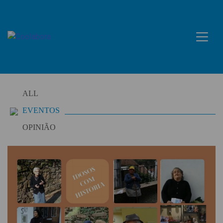
Skip
to
content
ALL
EVENTOS
OPINIÃO