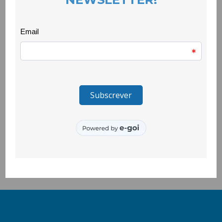
Subscrever a Carta Aberta é reforçar a causa da defesa do
Direito ao Lugar
.
Conheça a Carta Aberta e subscreva-a através dos links
abaixo:
\\
Subscrição da Carta Aberta
\\
Vídeo de apresentação da Carta Aberta
A Carta Aberta nasce no seio do projeto
LigAções
, promovido
pelo
Graal
e pela Fundação Gonçalo da Silveira –
FGS
,
cofinanciado pelo Programa Cidadãos Ativ@s.