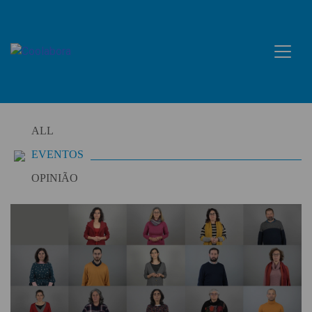
Skip
to
content
ALL
EVENTOS
OPINIÃO