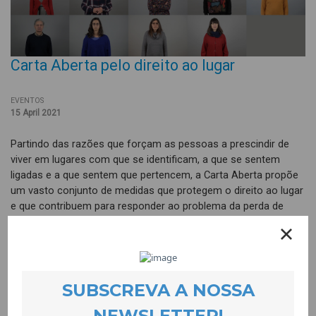
Carta Aberta pelo direito ao lugar
EVENTOS
15 April 2021
Partindo das razões que forçam as pessoas a prescindir de
viver em lugares com que se identificam, a que se sentem
ligadas e a que sentem que pertencem, a Carta Aberta propõe
um vasto conjunto de medidas que protegem o direito ao lugar
e que contribuem para responder ao problema da perda de
população residente nas zonas rurais e nos centros das
grandes cidades
Este documento de posicionamento colectivo, elaborado por
42 organizações da sociedade civil do centro do país e da
Grande Lisboa, está agora aberto à subscrição de pessoas
individuais e colectivas que se revejam no seu conteúdo.