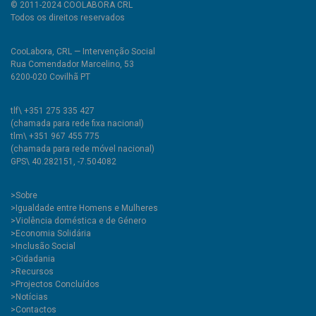
© 2011-2024 COOLABORA CRL
Todos os direitos reservados
CooLabora, CRL — Intervenção Social
Rua Comendador Marcelino, 53
6200-020 Covilhã PT
tlf\ +351 275 335 427
(chamada para rede fixa nacional)
tlm\ +351 967 455 775
(chamada para rede móvel nacional)
GPS\ 40.282151, -7.504082
>
Sobre
>Igualdade entre Homens e Mulheres
>Violência doméstica e de Género
>Economia Solidária
>Inclusão Social
>Cidadania
>Recursos
>Projectos Concluídos
>Notícias
>Contactos