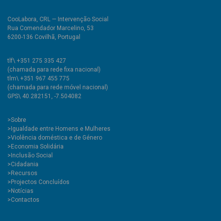
CooLabora, CRL — Intervenção Social
Rua Comendador Marcelino, 53
6200-136 Covilhã, Portugal
tlf\ +351 275 335 427
(chamada para rede fixa nacional)
tlm\ +351 967 455 775
(chamada para rede móvel nacional)
GPS\ 40.282151, -7.504082
>
Sobre
>Igualdade entre Homens e Mulheres
>Violência doméstica e de Género
>Economia Solidária
>Inclusão Social
>Cidadania
>Recursos
>Projectos Concluídos
>Notícias
>Contactos