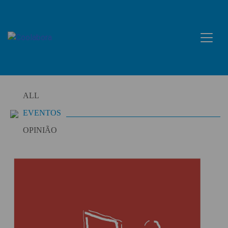
Skip
to
content
ALL
EVENTOS
OPINIÃO