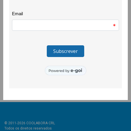
15 April 2021
A CooLabora encerrou as actividades que assinalam o Dia
Internacional das Mulheres com um suplemento no Jornal do
Fundão que reúne textos sobre esta data escritos pela
Secretária de Estado para a Cidadania e a Igualdade, Rosa
Monteiro; Graça Rojão, da CooLabora e por profissionais da
Comunicação Social como Aline Flor, Dulce Gabriel, Gina
Almeida, Nuno Francisco, Sara de Melo Rocha, Sónia de Sá e
Vítor Aleixo. A capa foi desenhada por Francisco Paiva,
docente da UBI.
Suplemento
© 2011-2026 COOLABORA CRL
Todos os direitos reservados