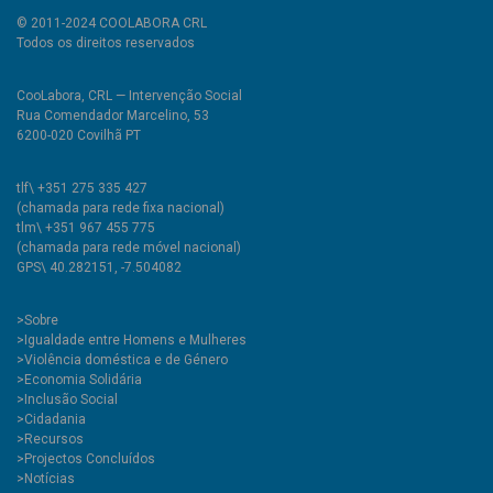
© 2011-2024 COOLABORA CRL
Todos os direitos reservados
CooLabora, CRL — Intervenção Social
Rua Comendador Marcelino, 53
6200-020 Covilhã PT
tlf\ +351 275 335 427
(chamada para rede fixa nacional)
tlm\ +351 967 455 775
(chamada para rede móvel nacional)
GPS\ 40.282151, -7.504082
>
Sobre
>Igualdade entre Homens e Mulheres
>Violência doméstica e de Género
>Economia Solidária
>Inclusão Social
>Cidadania
>Recursos
>Projectos Concluídos
>Notícias