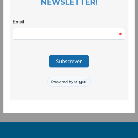
O projecto resultou de uma ampla parceria que envolve a
Comunidade Intermunicipal Beiras e Serra da Estrela, os
municípios de Belmonte, Covilhã e Fundão e as respectivas
CPCJ.
Dia 27 de Setembro, decorreu a primeira reunião da parceria,
com as escolas da região, a Segurança Social e o Centro
Hospitalar Cova da Beira.
Os encaminhamentos podem ser feitos para
devolvercoolabora@gmail.com ou através do telefone 275 335
427 da CooLabora.
Esta iniciativa enquadra-se nas RAP – Respostas de Apoio
Psicológico e Psicoterapêutico financiadas pelo POISE /CIG.