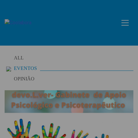
Skip
to
content
ALL
EVENTOS
OPINIÃO