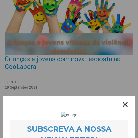
Crianças e jovens com nova resposta na
CooLabora
EVENTOS
29 September 2021
O projecto devo.L.ver, a nova resposta de apoio psicológico e
psicoterapêutico da CooLabora entrou em funcionamento em
Setembro. Destina-se a crianças e jovens que presenciem,
tenham presenciado ou vivenciem situações de violência
doméstica ou que sejam vítimas de violência no namoro.