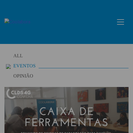
Skip
to
content
ALL
EVENTOS
OPINIÃO