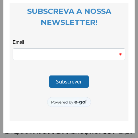
ecológicas. Nesta oficina as famílias foram desafiadas a terem
uma acção mais ecológica, através de laboratórios de
cosméticos onde produziram um bálsamo labial e um
desodorizante com produtos naturais.
No dia 3 de Agosto foi a vez da Oficina Curto-Circuito,
dinamizada por Hugo Neves da Eletric Center, com o objectivo
de capacitar as famílias com competências para dar uma nova
vida aos aparelhos eléctricos e electrónicos. Nesta oficina
realizou-se um atelier de construção de circuito eléctrico com
materiais reciclados.
Este ciclo de 3 sessões, terminou no dia 10 de Agosto, com
uma segunda edição da Oficina Eco Family, mas nesta oficina,
e a pedido das famílias participantes na primeira, criaram-se
detergentes e sabonetes naturais.
A Caixa de Ferramentas realizou-se no âmbito do projecto
CLDS.4G.COVILHÃ e foi um sucesso, contando com 40
participantes, e voltará a abrir a sua tampa com uma 2ª edição