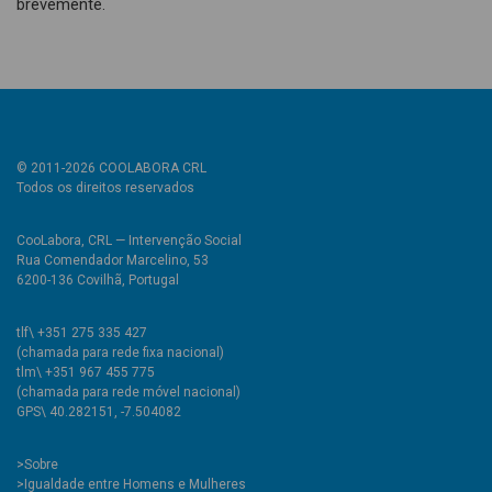
brevemente.
© 2011-2026 COOLABORA CRL
Todos os direitos reservados
CooLabora, CRL — Intervenção Social
Rua Comendador Marcelino, 53
6200-136 Covilhã, Portugal
tlf\ +351 275 335 427
(chamada para rede fixa nacional)
tlm\ +351 967 455 775
(chamada para rede móvel nacional)
GPS\ 40.282151, -7.504082
>
Sobre
>Igualdade entre Homens e Mulheres