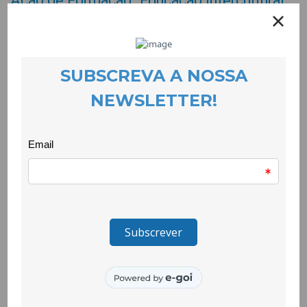
Ação de Formação “Educação Intercultural
em Contexto Escolar”
EVENTOS
17 November 2021
O Projecto Quero Ser Mais E8G lançou uma acção de
formação dirigida ao corpo docente na área da educação
multicultural em contexto escolar.
Trata-se de uma formação do ACM – Alto Comissariado para
as Migrações que aborda a Interculturalidade na Educação e
que pretende fazer reflectir sobre o modo como a
aprendizagem intercultural, enquanto processo transformativo
das nossas próprias práticas, pode ser potenciado em
contexto escolar.
Tem a duração de 4 horas e irá decorrer no dia 24 de
Novembro, entre as 14h e as 18h, em formato online.
Esta iniciativa é desenvolvida com o apoio do projecto a Nossa