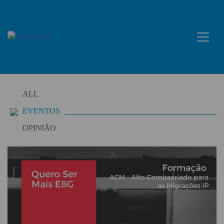
Skip
to
content
ALL
EVENTOS
OPINIÃO