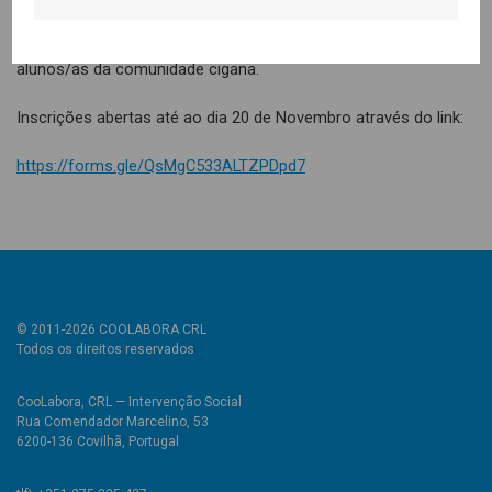
Escola, e que tem como objectivo diminuir o absentismo e
abandono escolar, e estimular o sucesso escolar entre
alunos/as da comunidade cigana.
Inscrições abertas até ao dia 20 de Novembro através do link:
https://forms.gle/QsMgC533ALTZPDpd7
© 2011-2026 COOLABORA CRL
Todos os direitos reservados
CooLabora, CRL — Intervenção Social
Rua Comendador Marcelino, 53
6200-136 Covilhã, Portugal