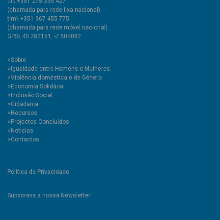
tlf\ +351 275 335 427
(chamada para rede fixa nacional)
tlm\ +351 967 455 775
(chamada para rede móvel nacional)
GPS\ 40.282151, -7.504082
>
Sobre
>Igualdade entre Homens e Mulheres
>Violência doméstica e de Género
>Economia Solidária
>Inclusão Social
>Cidadania
>Recursos
>Projectos Concluídos
>Notícias
>Contactos
Política de Privacidade
Subscreva a nossa Newsletter