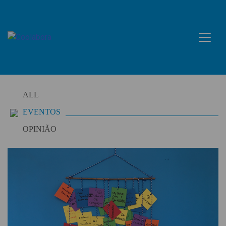
Skip
to
content
ALL
EVENTOS
OPINIÃO