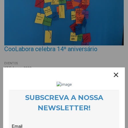
CooLabora celebra 14º aniversário
EVENTOS
17 February 2022
No dia 14 de Fevereiro, a equipa reuniu-se para cantar os
parabéns à CooLabora que completou 14 anos de intervenção
pelos direitos humanos, pela igualdade de género e de
oportunidades, pela coesão e equidade social e também
contra a violência doméstica.
Celebramos este trabalho com uma reflexão colectiva sobre
as motivações para a intervenção dos elementos da equipa