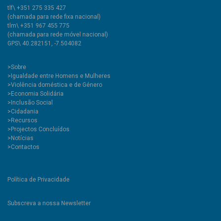
tlf\ +351 275 335 427
(chamada para rede fixa nacional)
tlm\ +351 967 455 775
(chamada para rede móvel nacional)
GPS\ 40.282151, -7.504082
>
Sobre
>Igualdade entre Homens e Mulheres
>Violência doméstica e de Género
>Economia Solidária
>Inclusão Social
>Cidadania
>Recursos
>Projectos Concluídos
>Notícias
>Contactos
Política de Privacidade
Subscreva a nossa Newsletter