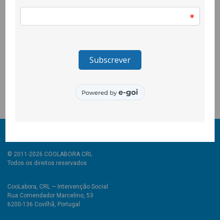
que apesar de integrados em projectos distintos, partilham a
mesma motivação e missão: cidadania participativa, justiça
social, um planeta mais saudável, igualdade, devolver sorrisos,
transformação, sustentabilidade, fim do patriarcado, entre
outros.
Esperamos assim, continuar a contribuir activamente para a
“metamorfose social”.
© 2011-2026 COOLABORA CRL
Todos os direitos reservados
CooLabora, CRL — Intervenção Social
Rua Comendador Marcelino, 53
6200-136 Covilhã, Portugal