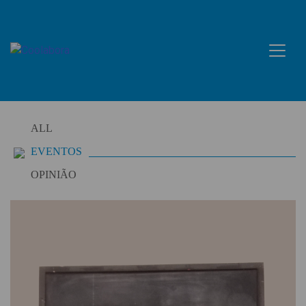
Skip
to
content
ALL
EVENTOS
OPINIÃO