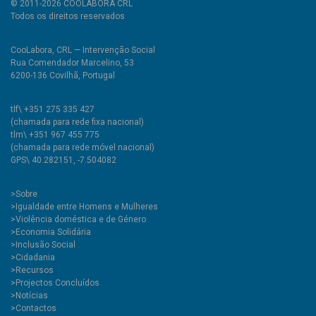
© 2011-2026 COOLABORA CRL
Todos os direitos reservados
CooLabora, CRL — Intervenção Social
Rua Comendador Marcelino, 53
6200-136 Covilhã, Portugal
tlf\ +351 275 335 427
(chamada para rede fixa nacional)
tlm\ +351 967 455 775
(chamada para rede móvel nacional)
GPS\ 40.282151, -7.504082
>
Sobre
>Igualdade entre Homens e Mulheres
>Violência doméstica e de Género
>Economia Solidária
>Inclusão Social
>Cidadania
>Recursos
>Projectos Concluídos
>Notícias
>Contactos