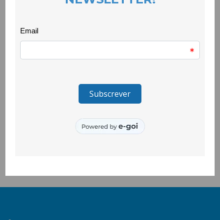
Vítimas de Violência Doméstica
EVENTOS
23 March 2022
O projeto devo.L.ver conta actualmente com 22 sinalizações de
crianças e jovens, entre os 4 e os 17 anos de idade, estando
todas elas a ser acompanhadas a nível psicoterapêutico. O
número crescente de encaminhamentos, bem como as
especificidades das problemáticas que têm surgido, levaram a
que a equipa do devo.L.ver crescesse, contando agora com
Filipa Gomes, psicóloga, que se juntou à Ana Bernardino, a
psicóloga que tem estado até agora a acompanhar os casos
que nos têm chegado.