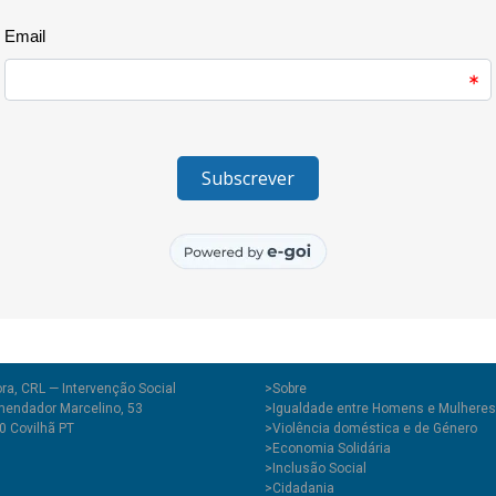
Os jovens e as jovens present
vêem ocorrer nos seus corpos é
emocional.
Abordaram-se questões da segu
sexualmente transmissíveis, os
homossexualidade e heterossex
pela Associação Humanitária Be
Medicina da Universidade da Bei
E8G que conseguiu criar um a
de que a juventude deve ser viv
ra, CRL — Intervenção Social
>
Sobre
endador Marcelino, 53
>Igualdade entre Homens e Mulheres
0 Covilhã PT
>Violência doméstica e de Género
>Economia Solidária
>Inclusão Social
>Cidadania