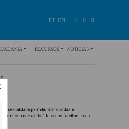
PT
EN
IDADANIA
RECURSOS
NOTÍCIAS
us
re sexualidade permitiu tirar dúvidas e
e um tema que ainda é tabu nas famílias e nas