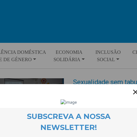
LÊNCIA DOMÉSTICA
ECONOMIA
INCLUSÃO
C
E DE GÉNERO
SOLIDÁRIA
SOCIAL
Sexualidade sem tab
EVENTOS
20 April 2022
A sessão destinada a jovens sob
aprofundar conhecimentos sobr
escolas.