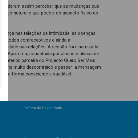
es puderam assim perceber que as mudanças que
 algo natural e que pode ir do aspecto físico ao
rança nas relações de intimidade, as doenças
 métodos contraceptivos e ainda a
ualidade nas relações. A sessão foi dinamizada
ira Aproxima, constituída por alunos e alunas de
ra Interior, parceira do Projecto Quero Ser Mais
mbiente muito descontraído e passar a mensagem
ida de forma consciente e saudável.
Política de Privacidade