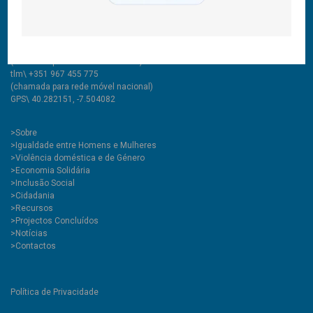
Rua Comendador Marcelino, 53
6200-136 Covilhã, Portugal
tlf\ +351 275 335 427
(chamada para rede fixa nacional)
tlm\ +351 967 455 775
(chamada para rede móvel nacional)
GPS\ 40.282151, -7.504082
>
Sobre
>Igualdade entre Homens e Mulheres
>Violência doméstica e de Género
>Economia Solidária
>Inclusão Social
>Cidadania
>Recursos
>Projectos Concluídos
>Notícias
>Contactos
Política de Privacidade