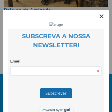
Baloiço da Amizade
EVENTOS
25 May 2022
Maio foi um mês com movimento! Fizemos um encontro-
caminhada que juntou a equipa e cooperadores/as serra
acima, num passeio duro, mas revigorante que culminou no
magnífico Miradouro da Amizade, no Tortosendo.
© 2011-2026 COOLABORA CRL
Todos os direitos reservados
CooLabora, CRL — Intervenção Social