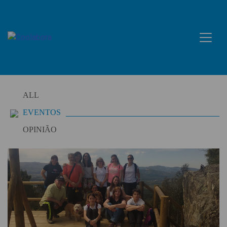
Skip
to
content
ALL
EVENTOS
OPINIÃO