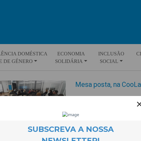
LÊNCIA DOMÉSTICA
ECONOMIA
INCLUSÃO
C
E DE GÉNERO
SOLIDÁRIA
SOCIAL
Mesa posta, na CooL
EVENTOS
25 May 2022
A excelente curta Mesa Posta 
de Abril e foi o mote para um 
violência familiar, saúde mental