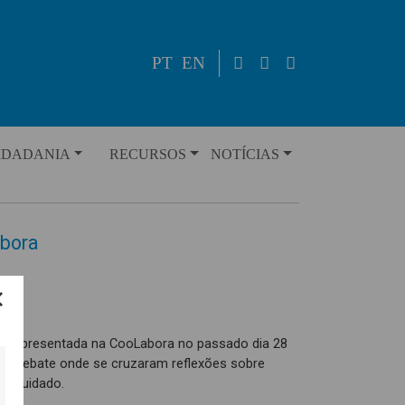
PT
EN
IDADANIA
RECURSOS
NOTÍCIAS
abora
foi apresentada na CooLabora no passado dia 28
rico debate onde se cruzaram reflexões sobre
 e cuidado.