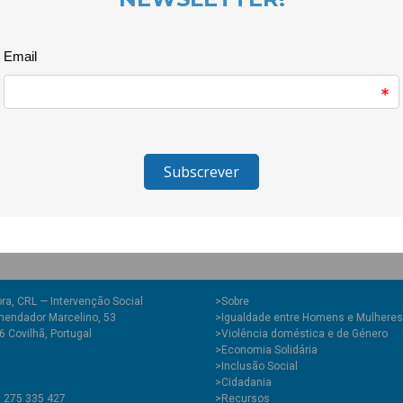
O filme foi realizado pela jovem
produção, Magda Silva na direcç
Hannah Dias na montagem.
ra, CRL — Intervenção Social
>
Sobre
endador Marcelino, 53
>Igualdade entre Homens e Mulheres
 Covilhã, Portugal
>Violência doméstica e de Género
>Economia Solidária
>Inclusão Social
>Cidadania
1 275 335 427
>Recursos