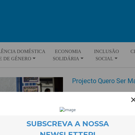
LÊNCIA DOMÉSTICA
ECONOMIA
INCLUSÃO
C
E DE GÉNERO
SOLIDÁRIA
SOCIAL
Projecto Quero Ser Ma
EVENTOS
27 October 2022
Uma exposição fotográfica foi 
divulgar as iniciativas de inclu
modo a torná-la mais interacti
despertou o interesse de aluno