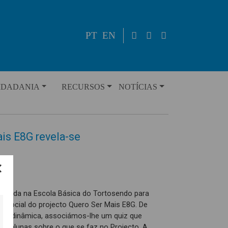
PT
EN
IDADANIA
RECURSOS
NOTÍCIAS
is E8G revela-se
exibida na Escola Básica do Tortosendo para
são social do projecto Quero Ser Mais E8G. De
va e dinâmica, associámos-lhe um quiz que
s e alunas sobre o que se faz no Projecto. A