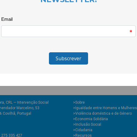
estratégia resultou porque a c
evidente.
O Projecto Quero Ser Mais E8G é
Alto Comissariado para as Mig
ra, CRL — Intervenção Social
>
Sobre
endador Marcelino, 53
>Igualdade entre Homens e Mulheres
 Covilhã, Portugal
>Violência doméstica e de Género
>Economia Solidária
>Inclusão Social
>Cidadania
1 275 335 427
>Recursos