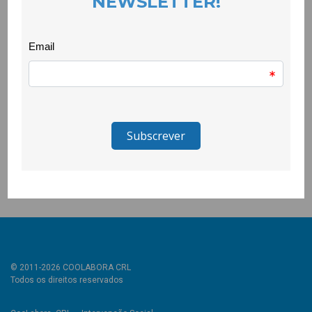
EVENTOS
23 February 2023
Durante o mês de Fevereiro, a equipa do Projecto Tecer a
DiverCidade dinamizou actividades de educação emocional no
AE do Teixoso e na EB 2/3 do Tortosendo.
Prevenir a violência e promover uma cultura de paz nas
escolas são alguns dos objectivos deste projecto, que aposta
em actividades lúdicas para os alcançar.
© 2011-2026 COOLABORA CRL
Todos os direitos reservados