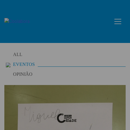
Skip
to
content
ALL
EVENTOS
OPINIÃO