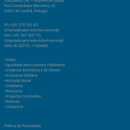
CooLabora, CRL — Intervenção Social
Rua Comendador Marcelino, 53
6200-136 Covilhã, Portugal
tlf\ +351 275 335 427
(chamada para rede fixa nacional)
tlm\ +351 967 455 775
(chamada para rede móvel nacional)
GPS\ 40.282151, -7.504082
>
Sobre
>Igualdade entre Homens e Mulheres
>Violência doméstica e de Género
>Economia Solidária
>Inclusão Social
>Cidadania
>Recursos
>Projectos Concluídos
>Notícias
>Contactos
Política de Privacidade